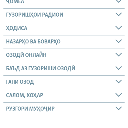
ҶОМEА
ГУЗОРИШҲОИ РАДИОӢ
ҲОДИСА
НАЗАРҲО ВА БОВАРҲО
ОЗОДӢ ОНЛАЙН
БАЪД АЗ ГУЗОРИШИ ОЗОДӢ
ГАПИ ОЗОД
САЛОМ, ХОҲАР
РӮЗГОРИ МУҲОҶИР