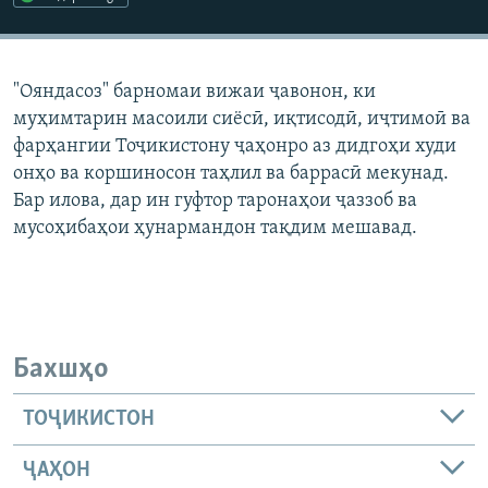
ГУЗОРИШҲОИ РАДИОӢ
Русский
"Ояндасоз" барномаи вижаи ҷавонон, ки
ПАЙГИРӢ КУНЕД
муҳимтарин масоили сиёсӣ, иқтисодӣ, иҷтимоӣ ва
фарҳангии Тоҷикистону ҷаҳонро аз дидгоҳи худи
онҳо ва коршиносон таҳлил ва баррасӣ мекунад.
Бар илова, дар ин гуфтор таронаҳои ҷаззоб ва
мусоҳибаҳои ҳунармандон тақдим мешавад.
Ҳамаи сомонаҳои RFE/RL
Бахшҳо
ТОҶИКИСТОН
ҶАҲОН