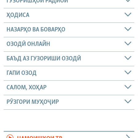
ГУЗОРИШҲОИ РАДИОӢ
ҲОДИСА
НАЗАРҲО ВА БОВАРҲО
ОЗОДӢ ОНЛАЙН
БАЪД АЗ ГУЗОРИШИ ОЗОДӢ
ГАПИ ОЗОД
САЛОМ, ХОҲАР
РӮЗГОРИ МУҲОҶИР