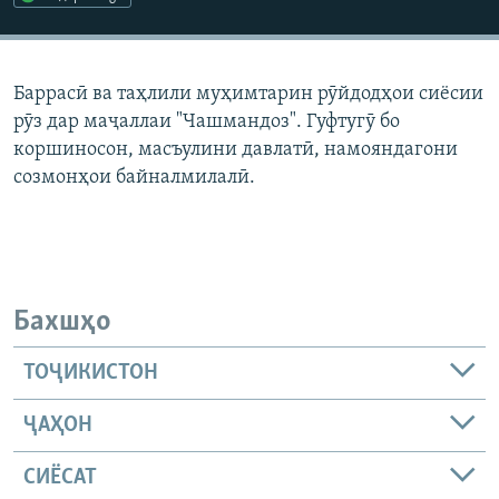
ГУЗОРИШҲОИ РАДИОӢ
Русский
Баррасӣ ва таҳлили муҳимтарин рӯйдодҳои сиёсии
ПАЙГИРӢ КУНЕД
рӯз дар маҷаллаи "Чашмандоз". Гуфтугӯ бо
коршиносон, масъулини давлатӣ, намояндагони
созмонҳои байналмилалӣ.
Ҳамаи сомонаҳои RFE/RL
Бахшҳо
ТОҶИКИСТОН
ҶАҲОН
СИЁСАТ