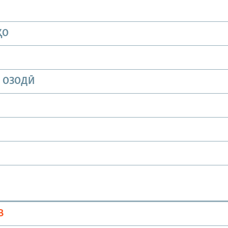
ҲО
И ОЗОДӢ
В