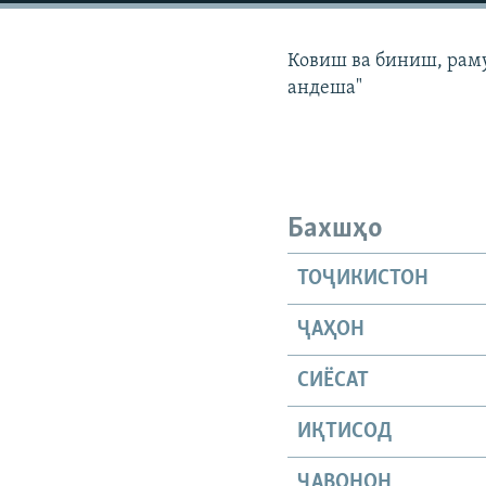
ГУЗОРИШҲОИ РАДИОӢ
Ковиш ва биниш, раму
андеша"
Бахшҳо
ТОҶИКИСТОН
ҶАҲОН
СИЁСАТ
ИҚТИСОД
ҶАВОНОН