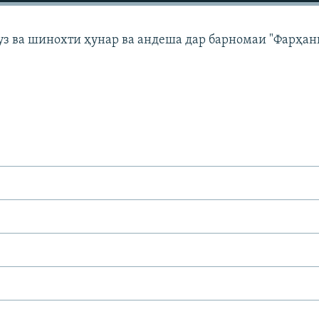
з ва шинохти ҳунар ва андеша дар барномаи "Фарҳан