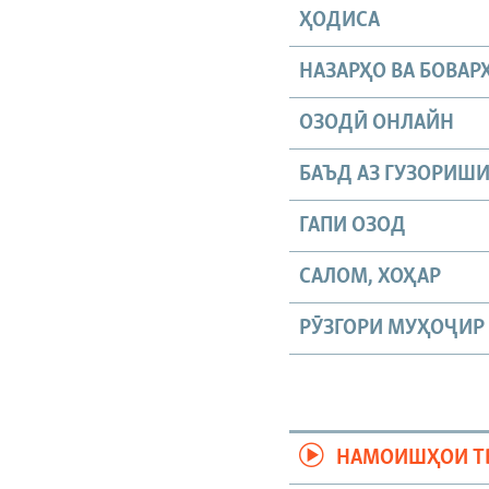
ҲОДИСА
НАЗАРҲО ВА БОВАР
ОЗОДӢ ОНЛАЙН
БАЪД АЗ ГУЗОРИШ
ГАПИ ОЗОД
САЛОМ, ХОҲАР
РӮЗГОРИ МУҲОҶИР
НАМОИШҲОИ Т