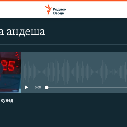
а андеша
Феълан кор намекунад
0:00
 кунед