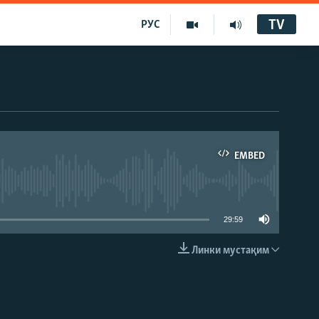
TV
РУС
EMBED
29:59
Линки мустақим
EMBED