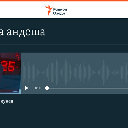
а андеша
Феълан кор намекунад
0:00
 кунед