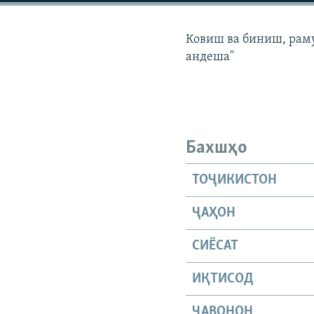
ГУЗОРИШҲОИ РАДИОӢ
Ковиш ва биниш, раму
андеша"
Бахшҳо
ТОҶИКИСТОН
ҶАҲОН
СИЁСАТ
ИҚТИСОД
ҶАВОНОН