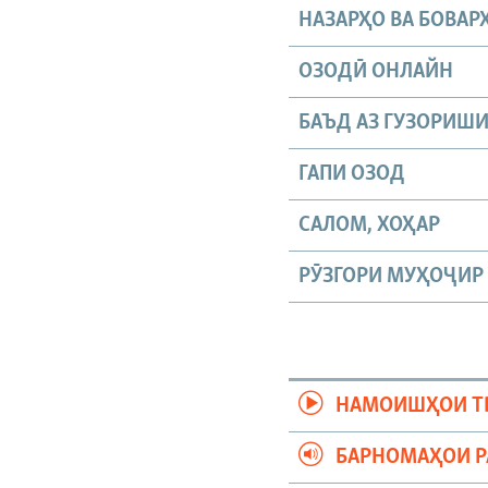
НАЗАРҲО ВА БОВАР
ОЗОДӢ ОНЛАЙН
БАЪД АЗ ГУЗОРИШ
ГАПИ ОЗОД
САЛОМ, ХОҲАР
РӮЗГОРИ МУҲОҶИР
НАМОИШҲОИ Т
БАРНОМАҲОИ 