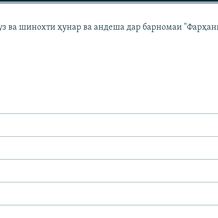
з ва шинохти ҳунар ва андеша дар барномаи "Фарҳан