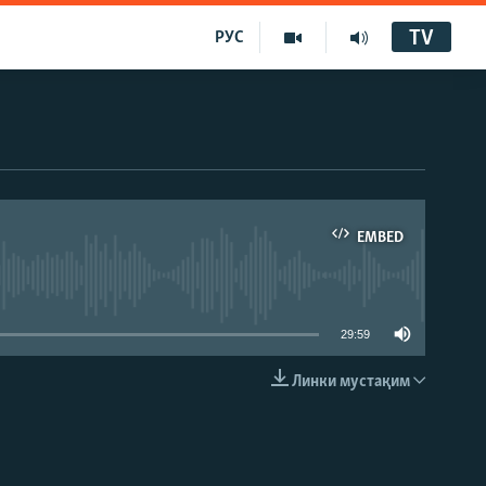
TV
РУС
EMBED
29:59
Линки мустақим
EMBED