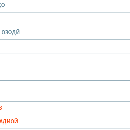
ҲО
И ОЗОДӢ
В
РАДИОӢ