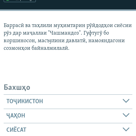
ГУЗОРИШҲОИ РАДИОӢ
Русский
Баррасӣ ва таҳлили муҳимтарин рӯйдодҳои сиёсии
ПАЙГИРӢ КУНЕД
рӯз дар маҷаллаи "Чашмандоз". Гуфтугӯ бо
коршиносон, масъулини давлатӣ, намояндагони
созмонҳои байналмилалӣ.
Ҳамаи сомонаҳои RFE/RL
Бахшҳо
ТОҶИКИСТОН
ҶАҲОН
СИЁСАТ