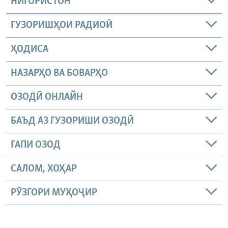
НИГОРИСТОН
ГУЗОРИШҲОИ РАДИОӢ
ҲОДИСА
НАЗАРҲО ВА БОВАРҲО
ОЗОДӢ ОНЛАЙН
БАЪД АЗ ГУЗОРИШИ ОЗОДӢ
ГАПИ ОЗОД
САЛОМ, ХОҲАР
РӮЗГОРИ МУҲОҶИР