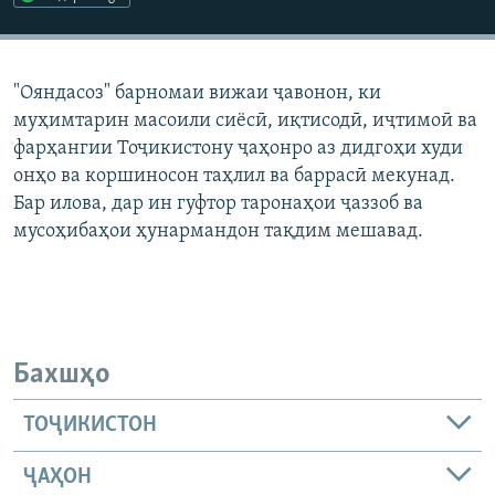
ГУЗОРИШҲОИ РАДИОӢ
Русский
"Ояндасоз" барномаи вижаи ҷавонон, ки
ПАЙГИРӢ КУНЕД
муҳимтарин масоили сиёсӣ, иқтисодӣ, иҷтимоӣ ва
фарҳангии Тоҷикистону ҷаҳонро аз дидгоҳи худи
онҳо ва коршиносон таҳлил ва баррасӣ мекунад.
Бар илова, дар ин гуфтор таронаҳои ҷаззоб ва
мусоҳибаҳои ҳунармандон тақдим мешавад.
Ҳамаи сомонаҳои RFE/RL
Бахшҳо
ТОҶИКИСТОН
ҶАҲОН