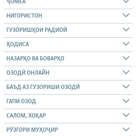
ҶОМEА
НИГОРИСТОН
ГУЗОРИШҲОИ РАДИОӢ
ҲОДИСА
НАЗАРҲО ВА БОВАРҲО
ОЗОДӢ ОНЛАЙН
БАЪД АЗ ГУЗОРИШИ ОЗОДӢ
ГАПИ ОЗОД
САЛОМ, ХОҲАР
РӮЗГОРИ МУҲОҶИР