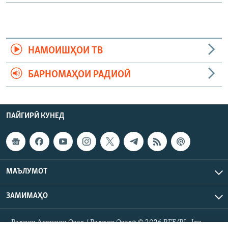
НАМОИШҲОИ ТВ
БАРНОМАҲОИ РАДИОӢ
ПАЙГИРӢ КУНЕД
МАЪЛУМОТ
ЗАМИМАҲО
Радиои Аврупои Озод / Радиои Озодӣ © 2026 RFE/RL. Inc.