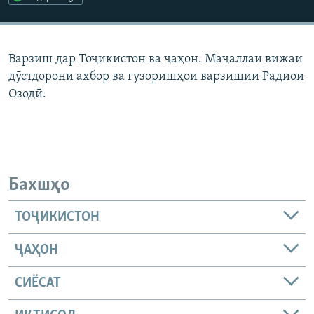
ГУЗОРИШҲОИ РАДИОӢ
Русский
Варзиш дар Тоҷикистон ва ҷаҳон. Маҷаллаи вижаи
ПАЙГИРӢ КУНЕД
дӯстдорони ахбор ва гузоришҳои варзишии Радиои
Озодӣ.
Ҳамаи сомонаҳои RFE/RL
Бахшҳо
ТОҶИКИСТОН
ҶАҲОН
СИЁСАТ