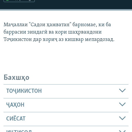
ГУЗОРИШҲОИ РАДИОӢ
Русский
Маҷаллаи "Садои ҳамватан" барномае, ки ба
ПАЙГИРӢ КУНЕД
баррасии зиндагӣ ва кори шаҳрвандони
Тоҷикистон дар хориҷ аз кишвар мепардозад.
Ҳамаи сомонаҳои RFE/RL
Бахшҳо
ТОҶИКИСТОН
ҶАҲОН
СИЁСАТ