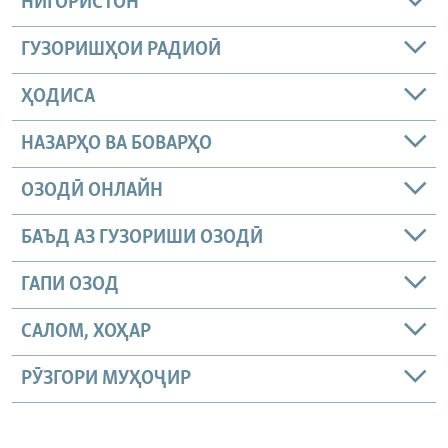
НИГОРИСТОН
ГУЗОРИШҲОИ РАДИОӢ
ҲОДИСА
НАЗАРҲО ВА БОВАРҲО
ОЗОДӢ ОНЛАЙН
БАЪД АЗ ГУЗОРИШИ ОЗОДӢ
ГАПИ ОЗОД
САЛОМ, ХОҲАР
РӮЗГОРИ МУҲОҶИР