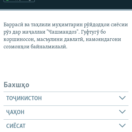
ГУЗОРИШҲОИ РАДИОӢ
Русский
Баррасӣ ва таҳлили муҳимтарин рӯйдодҳои сиёсии
ПАЙГИРӢ КУНЕД
рӯз дар маҷаллаи "Чашмандоз". Гуфтугӯ бо
коршиносон, масъулини давлатӣ, намояндагони
созмонҳои байналмилалӣ.
Ҳамаи сомонаҳои RFE/RL
Бахшҳо
ТОҶИКИСТОН
ҶАҲОН
СИЁСАТ