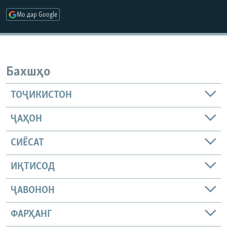
ГУЗОРИШҲОИ РАДИОӢ
Мо дар Google
Русский
ПАЙГИРӢ КУНЕД
Бахшҳо
ТОҶИКИСТОН
Ҳамаи сомонаҳои RFE/RL
ҶАҲОН
СИЁСАТ
ИҚТИСОД
ҶАВОНОН
ФАРҲАНГ