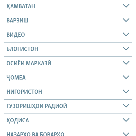
ҲАМВАТАН
ВАРЗИШ
ВИДЕО
БЛОГИСТОН
ОСИЁИ МАРКАЗӢ
ҶОМEА
НИГОРИСТОН
ГУЗОРИШҲОИ РАДИОӢ
ҲОДИСА
НАЗАРҲО ВА БОВАРҲО