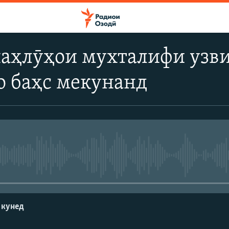
паҳлӯҳои мухталифи узви
о баҳс мекунанд
Феълан кор намекунад
 кунед