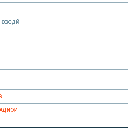
И ОЗОДӢ
В
РАДИОӢ