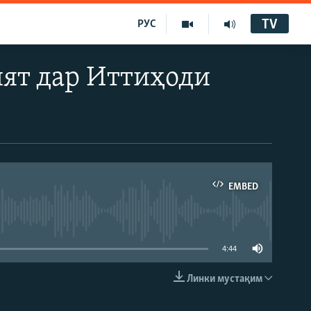
TV
РУС
ят дар Иттиҳоди
EMBED
4:44
Линки мустақим
EMBED