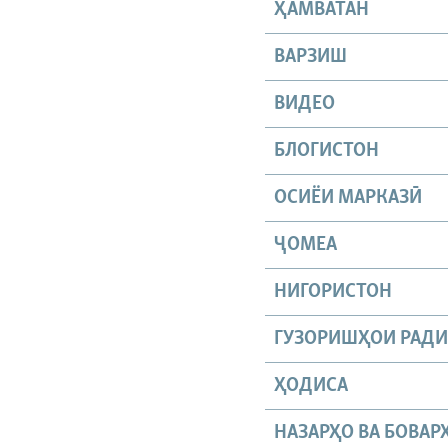
ҲАМВАТАН
ВАРЗИШ
ВИДЕО
БЛОГИСТОН
ОСИЁИ МАРКАЗӢ
ҶОМEА
НИГОРИСТОН
ГУЗОРИШҲОИ РАД
ҲОДИСА
НАЗАРҲО ВА БОВАР