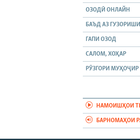
ОЗОДӢ ОНЛАЙН
БАЪД АЗ ГУЗОРИШ
ГАПИ ОЗОД
САЛОМ, ХОҲАР
РӮЗГОРИ МУҲОҶИР
НАМОИШҲОИ Т
БАРНОМАҲОИ 