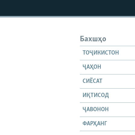
ГУЗОРИШҲОИ РАДИОӢ
Бахшҳо
ТОҶИКИСТОН
ҶАҲОН
СИЁСАТ
ИҚТИСОД
ҶАВОНОН
ФАРҲАНГ