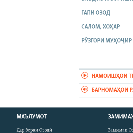
ГАПИ ОЗОД
САЛОМ, ХОҲАР
РӮЗГОРИ МУҲОҶИР
НАМОИШҲОИ Т
БАРНОМАҲОИ 
МАЪЛУМОТ
ЗАМИМА
Русский
Дар бораи Озодӣ
Замимаи О
ПАЙГИРӢ КУНЕД