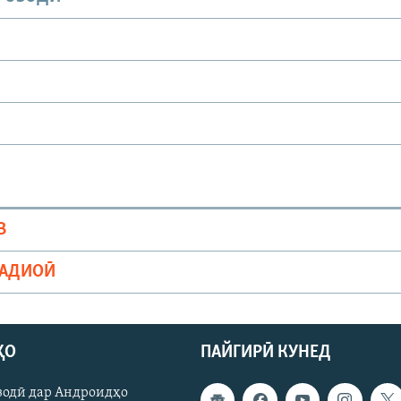
В
РАДИОӢ
ҲО
ПАЙГИРӢ КУНЕД
зодӣ дар Андроидҳо