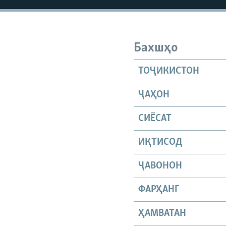
ГУЗОРИШҲОИ РАДИОӢ
Бахшҳо
ТОҶИКИСТОН
ҶАҲОН
СИЁСАТ
ИҚТИСОД
ҶАВОНОН
ФАРҲАНГ
ҲАМВАТАН