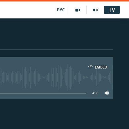
TV
РУС
EMBED
4:33
EMBED