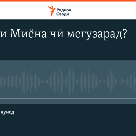
и Миёна чӣ мегузарад?
Феълан кор намекунад
 кунед