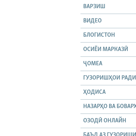
ВАРЗИШ
ВИДЕО
БЛОГИСТОН
ОСИЁИ МАРКАЗӢ
ҶОМEА
ГУЗОРИШҲОИ РАД
ҲОДИСА
НАЗАРҲО ВА БОВАР
ОЗОДӢ ОНЛАЙН
БАЪД АЗ ГУЗОРИШ