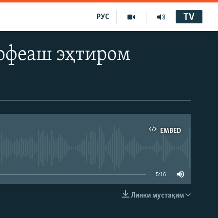
TV
РУС
нофеаш эҳтиром
EMBED
5:16
Линки мустақим
EMBED