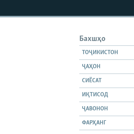
ГУЗОРИШҲОИ РАДИОӢ
Бахшҳо
ТОҶИКИСТОН
ҶАҲОН
СИЁСАТ
ИҚТИСОД
ҶАВОНОН
ФАРҲАНГ