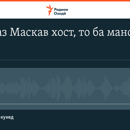
з Маскав хост, то ба ма
Феълан кор намекунад
 кунед