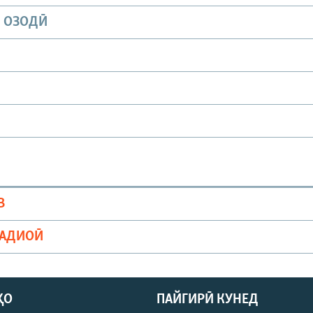
И ОЗОДӢ
В
РАДИОӢ
ҲО
ПАЙГИРӢ КУНЕД