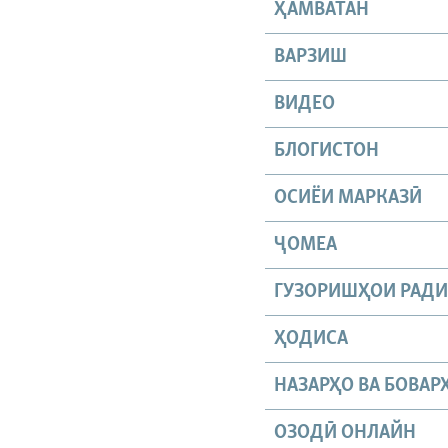
ҲАМВАТАН
ВАРЗИШ
ВИДЕО
БЛОГИСТОН
ОСИЁИ МАРКАЗӢ
ҶОМEА
ГУЗОРИШҲОИ РАД
ҲОДИСА
НАЗАРҲО ВА БОВАР
ОЗОДӢ ОНЛАЙН