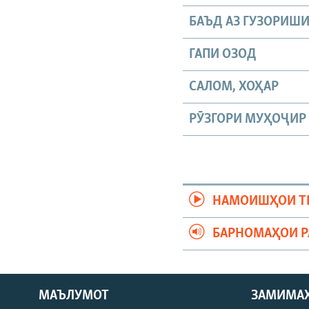
БАЪД АЗ ГУЗОРИШ
ГАПИ ОЗОД
САЛОМ, ХОҲАР
РӮЗГОРИ МУҲОҶИР
НАМОИШҲОИ Т
БАРНОМАҲОИ 
МАЪЛУМОТ
ЗАМИМА
Русский