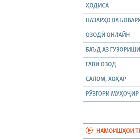
ҲОДИСА
НАЗАРҲО ВА БОВАР
ОЗОДӢ ОНЛАЙН
БАЪД АЗ ГУЗОРИШ
ГАПИ ОЗОД
САЛОМ, ХОҲАР
РӮЗГОРИ МУҲОҶИР
НАМОИШҲОИ Т