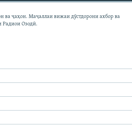
н ва ҷаҳон. Маҷаллаи вижаи дӯстдорони ахбор ва
 Радиои Озодӣ.