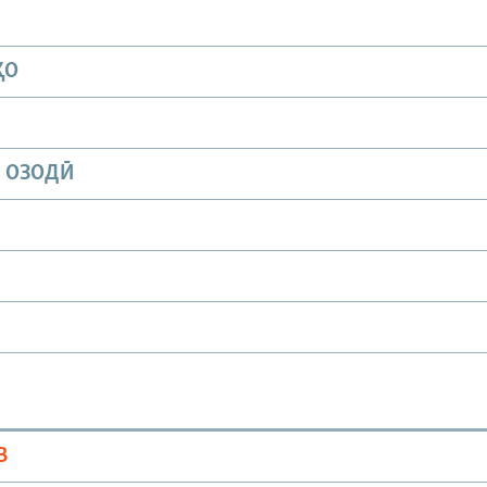
ҲО
И ОЗОДӢ
В