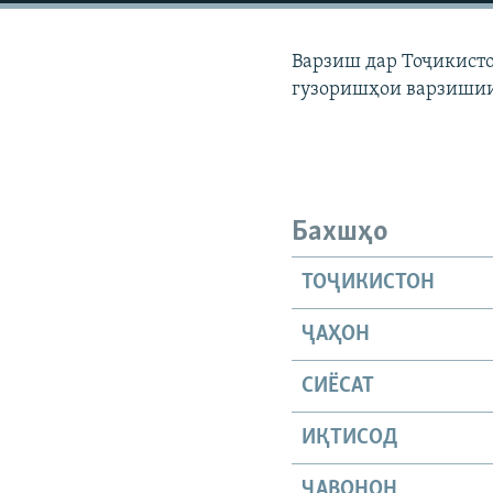
ГУЗОРИШҲОИ РАДИОӢ
Варзиш дар Тоҷикисто
гузоришҳои варзишии
Бахшҳо
ТОҶИКИСТОН
ҶАҲОН
СИЁСАТ
ИҚТИСОД
ҶАВОНОН