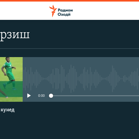
арзиш
Феълан кор намекунад
0:00
 кунед