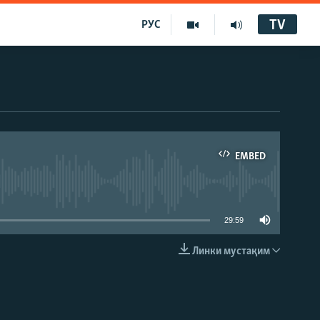
TV
РУС
EMBED
29:59
Линки мустақим
EMBED