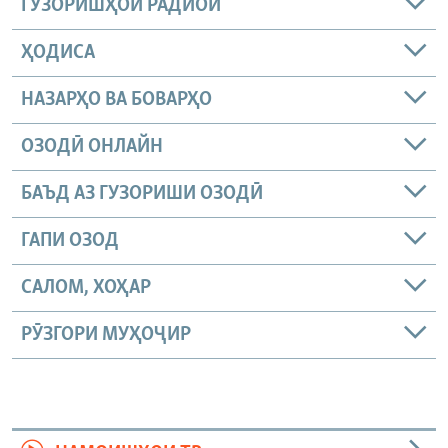
ГУЗОРИШҲОИ РАДИОӢ
ҲОДИСА
НАЗАРҲО ВА БОВАРҲО
ОЗОДӢ ОНЛАЙН
БАЪД АЗ ГУЗОРИШИ ОЗОДӢ
ГАПИ ОЗОД
САЛОМ, ХОҲАР
РӮЗГОРИ МУҲОҶИР