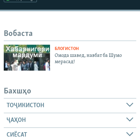
ГУЗОРИШҲОИ РАДИОӢ
Русский
ПАЙГИРӢ КУНЕД
Вобаста
БЛОГИСТОН
Омода шавед, навбат ба Шумо
мерасад!
Ҳамаи сомонаҳои RFE/RL
Бахшҳо
ТОҶИКИСТОН
ҶАҲОН
СИЁСАТ