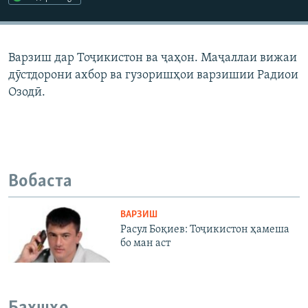
ГУЗОРИШҲОИ РАДИОӢ
Русский
Варзиш дар Тоҷикистон ва ҷаҳон. Маҷаллаи вижаи
ПАЙГИРӢ КУНЕД
дӯстдорони ахбор ва гузоришҳои варзишии Радиои
Озодӣ.
Ҳамаи сомонаҳои RFE/RL
Вобаста
ВАРЗИШ
Расул Боқиев: Тоҷикистон ҳамеша
бо ман аст