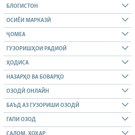
БЛОГИСТОН
ОСИЁИ МАРКАЗӢ
ҶОМEА
ГУЗОРИШҲОИ РАДИОӢ
ҲОДИСА
НАЗАРҲО ВА БОВАРҲО
ОЗОДӢ ОНЛАЙН
БАЪД АЗ ГУЗОРИШИ ОЗОДӢ
ГАПИ ОЗОД
САЛОМ, ХОҲАР