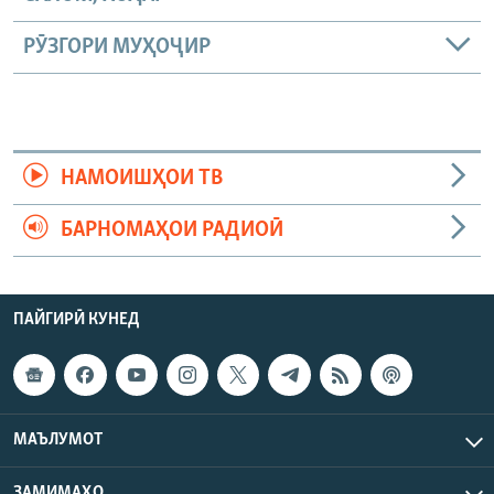
РӮЗГОРИ МУҲОҶИР
НАМОИШҲОИ ТВ
БАРНОМАҲОИ РАДИОӢ
ПАЙГИРӢ КУНЕД
МАЪЛУМОТ
ЗАМИМАҲО