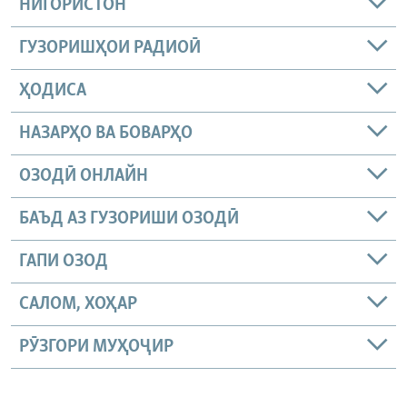
НИГОРИСТОН
ГУЗОРИШҲОИ РАДИОӢ
ҲОДИСА
НАЗАРҲО ВА БОВАРҲО
ОЗОДӢ ОНЛАЙН
БАЪД АЗ ГУЗОРИШИ ОЗОДӢ
ГАПИ ОЗОД
САЛОМ, ХОҲАР
РӮЗГОРИ МУҲОҶИР