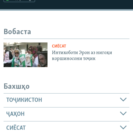
ГУЗОРИШҲОИ РАДИОӢ
Русский
ПАЙГИРӢ КУНЕД
Вобаста
СИЁСАТ
Интихоботи Эрон аз нигоҳи
коршиносони тоҷик
Ҳамаи сомонаҳои RFE/RL
Бахшҳо
ТОҶИКИСТОН
ҶАҲОН
СИЁСАТ