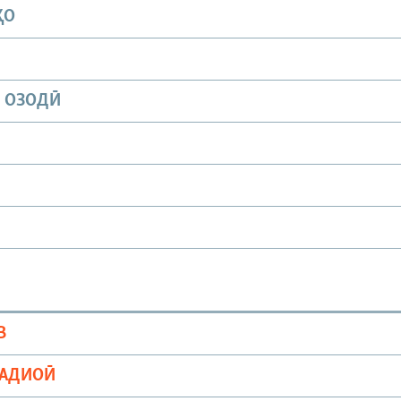
ҲО
И ОЗОДӢ
В
РАДИОӢ