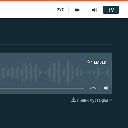
TV
РУС
EMBED
29:59
Линки мустақим
EMBED