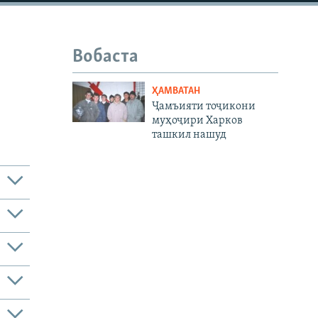
Вобаста
ҲАМВАТАН
Ҷамъияти тоҷикони
муҳоҷири Харков
ташкил нашуд