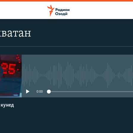
мватан
Феълан кор намекунад
0:00
 кунед