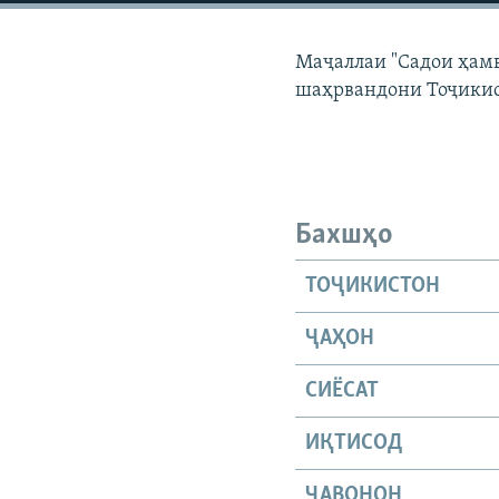
ГУЗОРИШҲОИ РАДИОӢ
Маҷаллаи "Садои ҳамв
шаҳрвандони Тоҷикис
Бахшҳо
ТОҶИКИСТОН
ҶАҲОН
СИЁСАТ
ИҚТИСОД
ҶАВОНОН