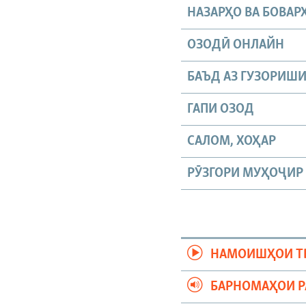
НАЗАРҲО ВА БОВАР
ОЗОДӢ ОНЛАЙН
БАЪД АЗ ГУЗОРИШ
ГАПИ ОЗОД
САЛОМ, ХОҲАР
РӮЗГОРИ МУҲОҶИР
НАМОИШҲОИ Т
БАРНОМАҲОИ 