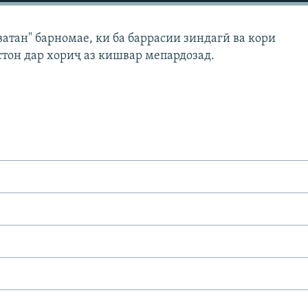
атан" барномае, ки ба баррасии зиндагӣ ва кори
тон дар хориҷ аз кишвар мепардозад.