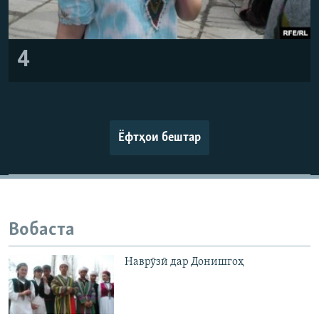
4
Ёфтҳои бештар
Вобаста
Наврӯзӣ дар Донишгоҳ