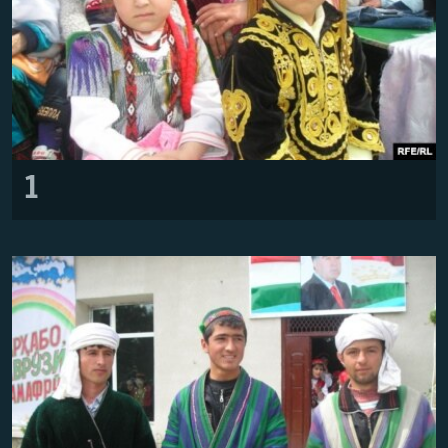
ГУЗОРИШҲОИ РАДИОӢ
Русский
ПАЙГИРӢ КУНЕД
1
Ҳамаи сомонаҳои RFE/RL