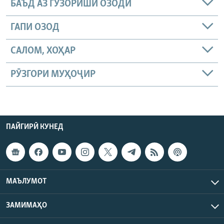
БАЪД АЗ ГУЗОРИШИ ОЗОДӢ
ГАПИ ОЗОД
САЛОМ, ХОҲАР
РӮЗГОРИ МУҲОҶИР
ПАЙГИРӢ КУНЕД
МАЪЛУМОТ
ЗАМИМАҲО