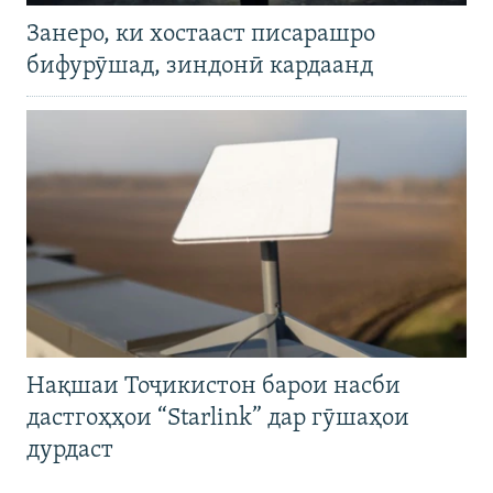
Занеро, ки хостааст писарашро
бифурӯшад, зиндонӣ кардаанд
Нақшаи Тоҷикистон барои насби
дастгоҳҳои “Starlink” дар гӯшаҳои
дурдаст