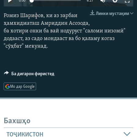
0:00
6:27
ГУЗОРИШҲОИ РАДИОӢ
Русский
Линки мустақим
Ромиз Шарифов, ки аз зарбаи
ҳамхидматаш Амриддин Асозода,
ПАЙГИРӢ КУНЕД
ба хотири онки ба вай нодуруст "саломи низомӣ"
додааст, аз садо мондааст ва бо қаламу когаз
"сӯҳбат" мекунад.
Ҳамаи сомонаҳои RFE/RL
Ба дигарон фиристед
Мо дар Google
Бахшҳо
ТОҶИКИСТОН