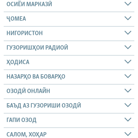
ОСИЁИ МАРКАЗӢ
ҶОМEА
НИГОРИСТОН
ГУЗОРИШҲОИ РАДИОӢ
ҲОДИСА
НАЗАРҲО ВА БОВАРҲО
ОЗОДӢ ОНЛАЙН
БАЪД АЗ ГУЗОРИШИ ОЗОДӢ
ГАПИ ОЗОД
САЛОМ, ХОҲАР