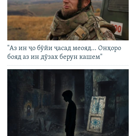
"Аз ин ҷо бӯйи ҷасад меояд… Онҳоро
бояд аз ин дӯзах берун кашем"