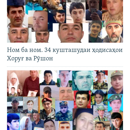
Ном ба ном. 34 кушташудаи ҳодисаҳои
Хоруғ ва Рӯшон