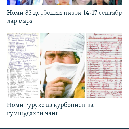
Номи 83 қурбонии низои 14-17 сентябр
дар марз
Номи гуруҳе аз қурбониён ва
гумшудаҳои ҷанг