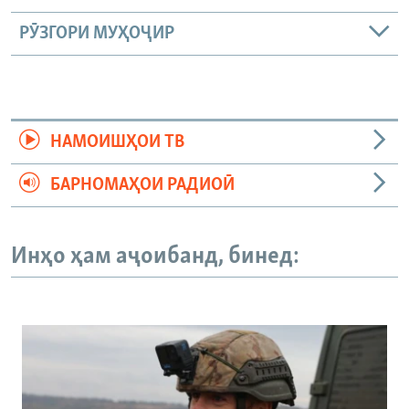
РӮЗГОРИ МУҲОҶИР
НАМОИШҲОИ ТВ
БАРНОМАҲОИ РАДИОӢ
Инҳо ҳам аҷоибанд, бинед: