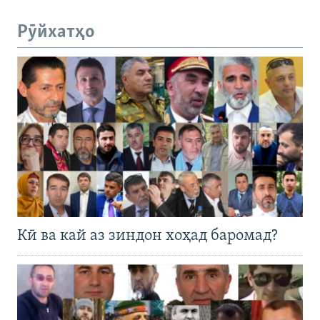
Рӯйхатҳо
Кӣ ва кай аз зиндон хоҳад баромад?