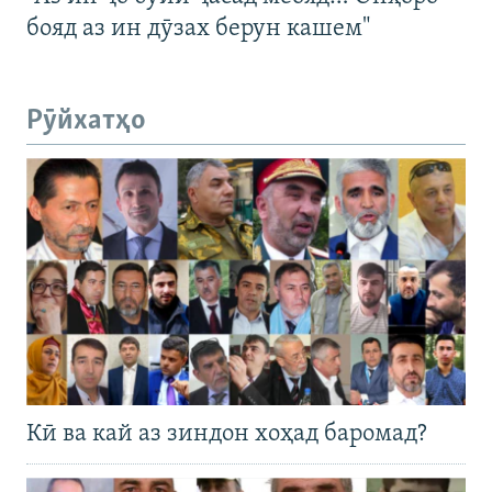
бояд аз ин дӯзах берун кашем"
Рӯйхатҳо
Кӣ ва кай аз зиндон хоҳад баромад?