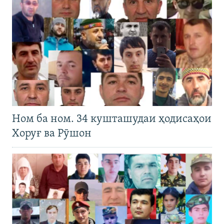
Ном ба ном. 34 кушташудаи ҳодисаҳои
Хоруғ ва Рӯшон