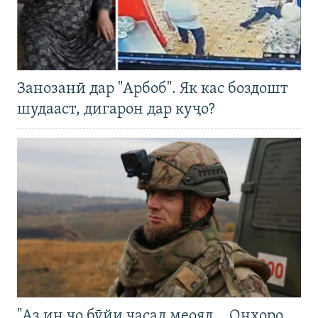
Занозанӣ дар "Арбоб". Як кас боздошт
шудааст, дигарон дар куҷо?
"Аз ин ҷо бӯйи ҷасад меояд… Онҳоро