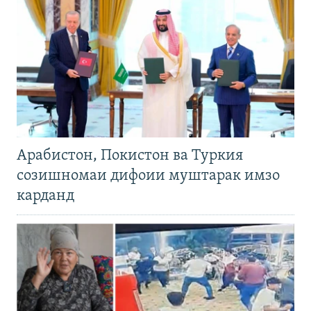
Арабистон, Покистон ва Туркия
созишномаи дифоии муштарак имзо
карданд