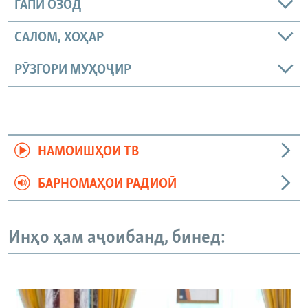
ГАПИ ОЗОД
САЛОМ, ХОҲАР
РӮЗГОРИ МУҲОҶИР
НАМОИШҲОИ ТВ
БАРНОМАҲОИ РАДИОӢ
Инҳо ҳам аҷоибанд, бинед: