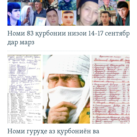
Номи 83 қурбонии низои 14-17 сентябр
дар марз
Номи гуруҳе аз қурбониён ва