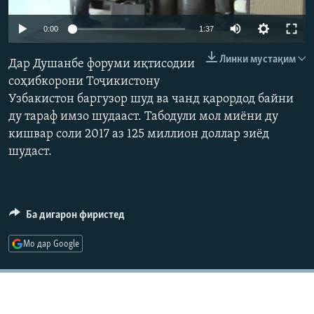
ГУЗОРИШҲОИ РАДИОӢ
Русский
0:00
1:37
Линки мустақим
ПАЙГИРӢ КУНЕД
Дар Душанбе форуми иқтисодии
соҳибкорони Тоҷикистону
Узбакистон баргузор шуд ва чанд қарордод байни
ду тараф имзо шудааст. Табодули мол миёни ду
кишвар соли 2017 аз 125 миллион доллар зиёд
шудаст.
Ҳамаи сомонаҳои RFE/RL
Ба дигарон фиристед
Мо дар Google