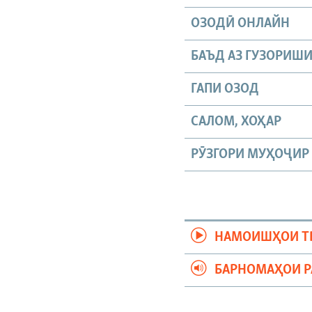
ОЗОДӢ ОНЛАЙН
БАЪД АЗ ГУЗОРИШ
ГАПИ ОЗОД
САЛОМ, ХОҲАР
РӮЗГОРИ МУҲОҶИР
НАМОИШҲОИ Т
БАРНОМАҲОИ 