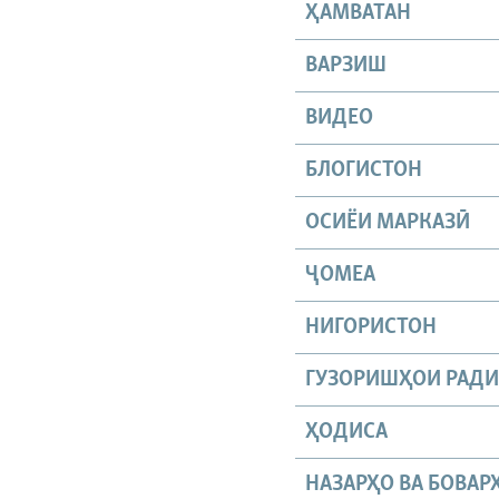
ҲАМВАТАН
ВАРЗИШ
ВИДЕО
БЛОГИСТОН
ОСИЁИ МАРКАЗӢ
ҶОМEА
НИГОРИСТОН
ГУЗОРИШҲОИ РАД
ҲОДИСА
НАЗАРҲО ВА БОВАР