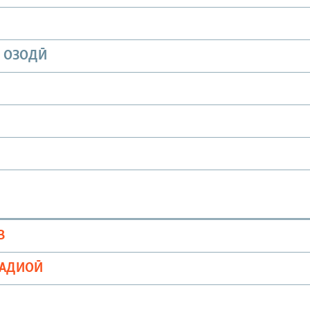
И ОЗОДӢ
В
РАДИОӢ