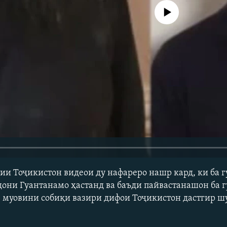
Феълан кор намекунад
ии Тоҷикистон видеои ду нафареро нашр кард, ки ба г
они Гуантанамо ҳастанд ва баъди пайвастанашон ба 
 муовини собиқи вазири дифои Тоҷикистон дастгир ш