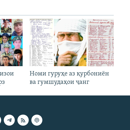
низои
Номи гуруҳе аз қурбониён
рз
ва гумшудаҳои ҷанг