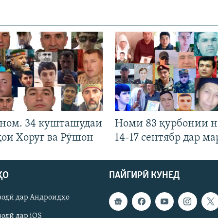
 ном. 34 кушташудаи
Номи 83 қурбонии 
ҳои Хоруғ ва Рӯшон
14-17 сентябр дар ма
ҲО
ПАЙГИРӢ КУНЕД
зодӣ дар Андроидҳо
одӣ дар iOS