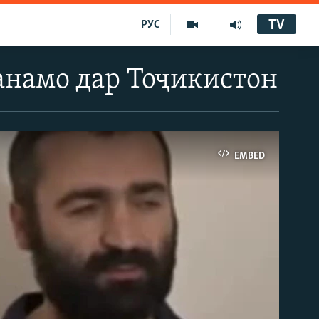
TV
РУС
анамо дар Тоҷикистон
EMBED