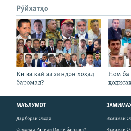
Рӯйхатҳо
Кӣ ва кай аз зиндон хоҳад
Ном ба
баромад?
ҳодиса
МАЪЛУМОТ
ЗАМИМА
Русский
Дар бораи Озодӣ
Замимаи О
ПАЙГИРӢ КУНЕД
Сомонаи Радиои Озодӣ бастааст?
Замимаи Оз