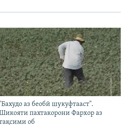
"Бахудо аз беобӣ шукуфтааст".
Шикояти пахтакорони Фархор аз
тақсими об