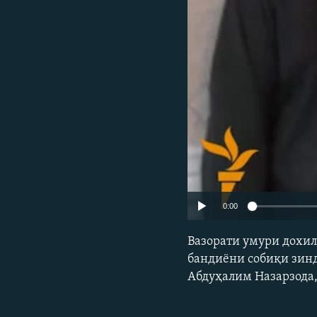
ГУЗОРИШҲОИ РАДИОӢ
0:00
Вазорати умури дохил
бандиёни собиқи зинд
Абдуҳалим Назарзода,