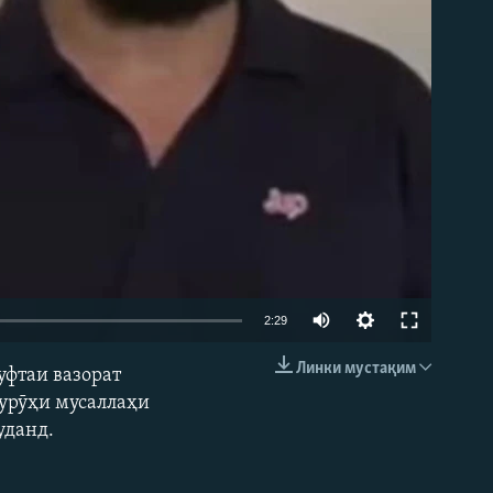
2:29
Линки мустақим
уфтаи вазорат
EMBED
гурӯҳи мусаллаҳи
уданд.