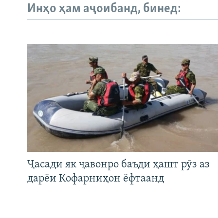
Инҳо ҳам аҷоибанд, бинед:
Ҷасади як ҷавонро баъди ҳашт рӯз аз
дарёи Кофарниҳон ёфтаанд