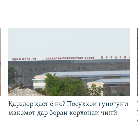
Қарздор ҳаст ё не? Посухҳои гуногуни
мақомот дар бораи корхонаи чинӣ