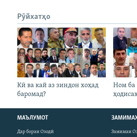
Рӯйхатҳо
Кӣ ва кай аз зиндон хоҳад
Ном ба
баромад?
ҳодиса
МАЪЛУМОТ
ЗАМИМА
Русский
Дар бораи Озодӣ
Замимаи О
ПАЙГИРӢ КУНЕД