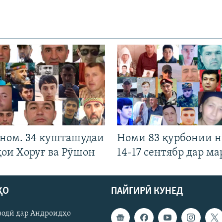
 ном. 34 кушташудаи
Номи 83 қурбонии 
ҳои Хоруғ ва Рӯшон
14-17 сентябр дар ма
ҲО
ПАЙГИРӢ КУНЕД
зодӣ дар Андроидҳо