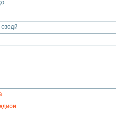
ҲО
И ОЗОДӢ
В
РАДИОӢ