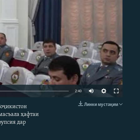
Auto
2:40
240p
Линки мустақим
Тоҷикистон
EMBED
360p
масъала ҳафтаи
рупсия дар
480p
720p