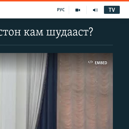
TV
РУС
стон кам шудааст?
EMBED