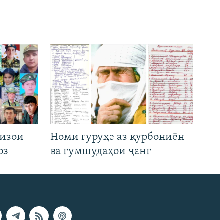
низои
Номи гуруҳе аз қурбониён
рз
ва гумшудаҳои ҷанг