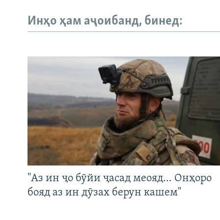
Инҳо ҳам аҷоибанд, бинед:
"Аз ин ҷо бӯйи ҷасад меояд… Онҳоро
бояд аз ин дӯзах берун кашем"