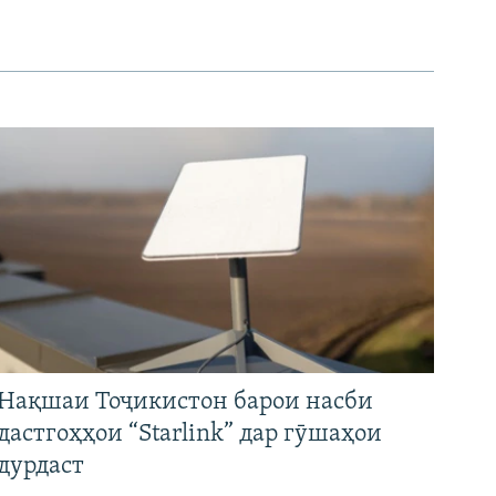
Нақшаи Тоҷикистон барои насби
дастгоҳҳои “Starlink” дар гӯшаҳои
дурдаст