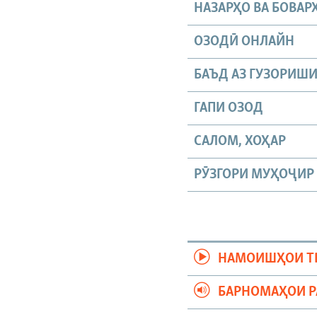
НАЗАРҲО ВА БОВАР
ОЗОДӢ ОНЛАЙН
БАЪД АЗ ГУЗОРИШ
ГАПИ ОЗОД
САЛОМ, ХОҲАР
РӮЗГОРИ МУҲОҶИР
НАМОИШҲОИ Т
БАРНОМАҲОИ 