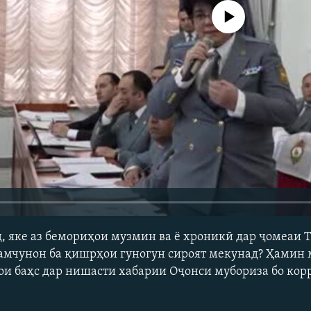
Феълан кор намекунад
, яке аз бемориҳои музмин ва ё хроникӣ дар ҷомеаи 
ҳамчунон ба қишрҳои гуногун сироят мекунад? Ҳамин 
ҳои баҳс дар нишасти хабарии Оҷонси мубориза бо кор