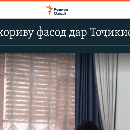
ориву фасод дар Тоҷики