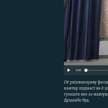
ГУЗОРИШҲОИ РАДИОӢ
0:00
Оё ришвахориву фасод
камтар шудааст ва ё 
гузашта яке аз мавзу
Душанбе буд.