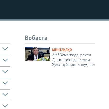
1080p
480p
Вобаста
МИНТАҚАҲО
Аюб Усмонзода, раиси
Донишгоҳи давлатии
Хуҷанд боздошт шудааст