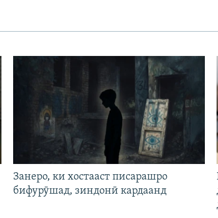
Занеро, ки хостааст писарашро
бифурӯшад, зиндонӣ кардаанд