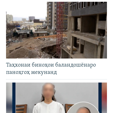
Таҳхонаи биноҳои баландошёнаро
паноҳгоҳ мекунанд