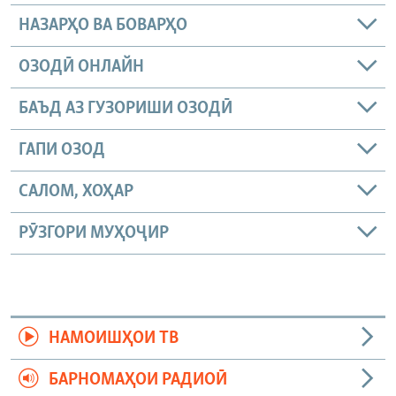
НАЗАРҲО ВА БОВАРҲО
ОЗОДӢ ОНЛАЙН
БАЪД АЗ ГУЗОРИШИ ОЗОДӢ
ГАПИ ОЗОД
САЛОМ, ХОҲАР
РӮЗГОРИ МУҲОҶИР
НАМОИШҲОИ ТВ
БАРНОМАҲОИ РАДИОӢ