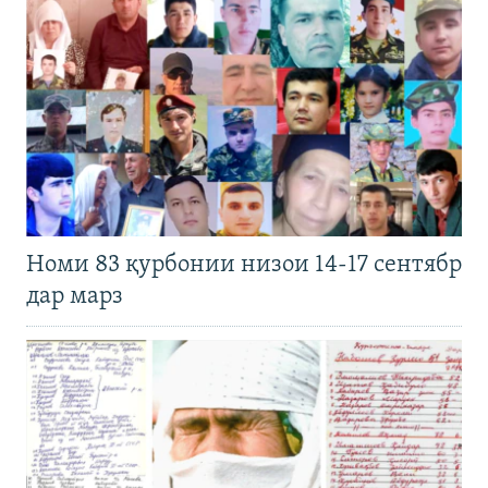
Номи 83 қурбонии низои 14-17 сентябр
дар марз