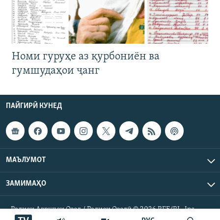
Номи гуруҳе аз қурбониён ва
гумшудаҳои ҷанг
ПАЙГИРӢ КУНЕД
МАЪЛУМОТ
ЗАМИМАҲО
Радиои Аврупои Озод / Радиои Озодӣ © 2026 RFE/RL. Inc.
Ҳамаи ҳуқуқ маҳфуз аст.