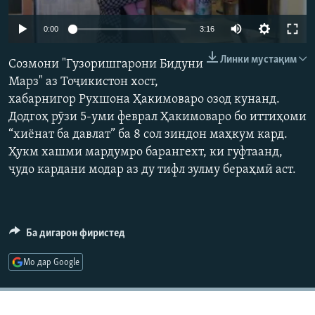
ГУЗОРИШҲОИ РАДИОӢ
Русский
Auto
0:00
3:16
240p
Линки мустақим
ПАЙГИРӢ КУНЕД
Созмони "Гузоришгарони Бидуни
360p
Марз" аз Тоҷикистон хост,
хабарнигор Рухшона Ҳакимоваро озод кунанд.
480p
Auto
240p
360p
480p
Додгоҳ рӯзи 5-уми феврал Ҳакимоваро бо иттиҳоми
720p
“хиёнат ба давлат” ба 8 сол зиндон маҳкум кард.
720p
1080p
1080p
Ҳукм хашми мардумро барангехт, ки гуфтаанд,
Ҳамаи сомонаҳои RFE/RL
ҷудо кардани модар аз ду тифл зулму бераҳмӣ аст.
Ба дигарон фиристед
Мо дар Google