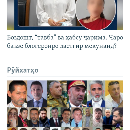
Боздошт, “тавба” ва ҳабсу ҷарима. Чаро
баъзе блогеронро дастгир мекунанд?
Рӯйхатҳо