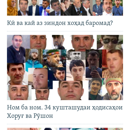
Кӣ ва кай аз зиндон хоҳад баромад?
Ном ба ном. 34 кушташудаи ҳодисаҳои
Хоруғ ва Рӯшон