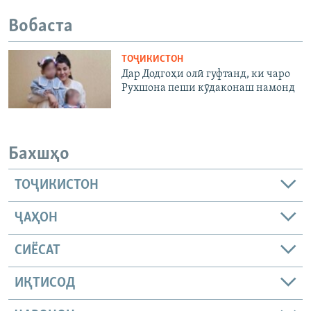
Вобаста
ТОҶИКИСТОН
Дар Додгоҳи олӣ гуфтанд, ки чаро
Рухшона пеши кӯдаконаш намонд
Бахшҳо
ТОҶИКИСТОН
ҶАҲОН
СИЁСАТ
ИҚТИСОД