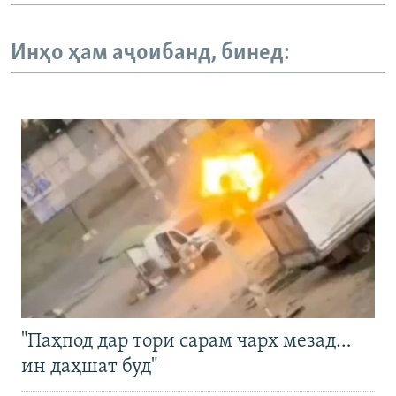
Инҳо ҳам аҷоибанд, бинед:
"Паҳпод дар тори сарам чарх мезад…
ин даҳшат буд"