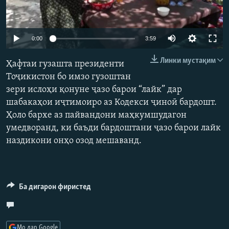
ГУЗОРИШҲОИ РАДИОӢ
Русский
Auto
0:00
3:59
ПАЙГИРӢ КУНЕД
240p
Линки мустақим
Ҳафтаи гузашта президенти
360p
Тоҷикистон бо имзо гузоштан
зери ислоҳи қонуне ҷазо барои “лайк” дар
480p
Auto
240p
360p
480p
шабакаҳои иҷтимоиро аз Кодекси ҷиноӣ бардошт.
720p
Ҳамаи сомонаҳои RFE/RL
Ҳоло бархе аз пайвандони маҳкумшудагон
720p
1080p
1080p
умедворанд, ки баъди бардоштани ҷазо барои лайк
наздикони онҳо озод мешаванд.
Ба дигарон фиристед
Мо дар Google