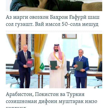
Аз марги овозхон Баҳром Ғафурӣ шаш
сол гузашт. Вай имсол 50-сола мешуд
Арабистон, Покистон ва Туркия
созишномаи дифоии муштарак имзо