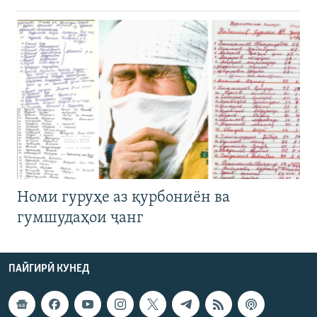
Номи гуруҳе аз қурбониён ва
гумшудаҳои ҷанг
ПАЙГИРӢ КУНЕД