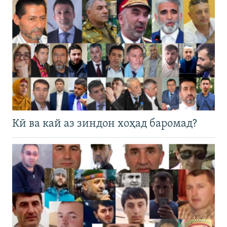
Кӣ ва кай аз зиндон хоҳад баромад?