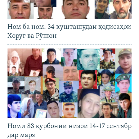
Ном ба ном. 34 кушташудаи ҳодисаҳои
Хоруғ ва Рӯшон
Номи 83 қурбонии низои 14-17 сентябр
дар марз