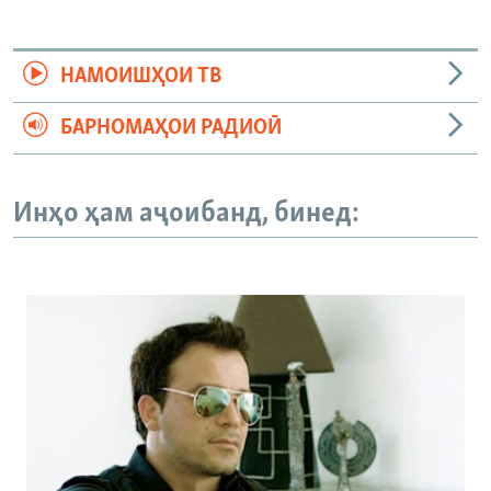
НАМОИШҲОИ ТВ
БАРНОМАҲОИ РАДИОӢ
Инҳо ҳам аҷоибанд, бинед: