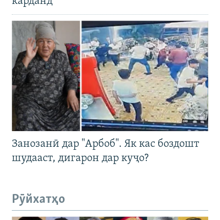
карданд
Занозанӣ дар "Арбоб". Як кас боздошт
шудааст, дигарон дар куҷо?
Рӯйхатҳо