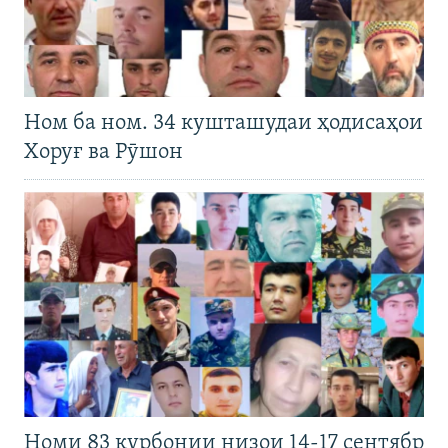
Ном ба ном. 34 кушташудаи ҳодисаҳои
Хоруғ ва Рӯшон
Номи 83 қурбонии низои 14-17 сентябр