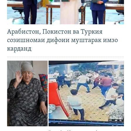
Арабистон, Покистон ва Туркия
созишномаи дифоии муштарак имзо
карданд