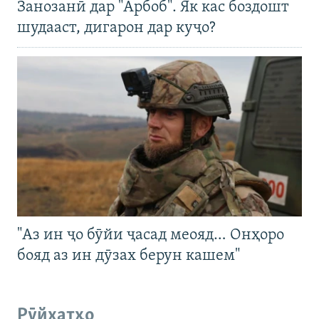
Занозанӣ дар "Арбоб". Як кас боздошт
шудааст, дигарон дар куҷо?
"Аз ин ҷо бӯйи ҷасад меояд… Онҳоро
бояд аз ин дӯзах берун кашем"
Рӯйхатҳо