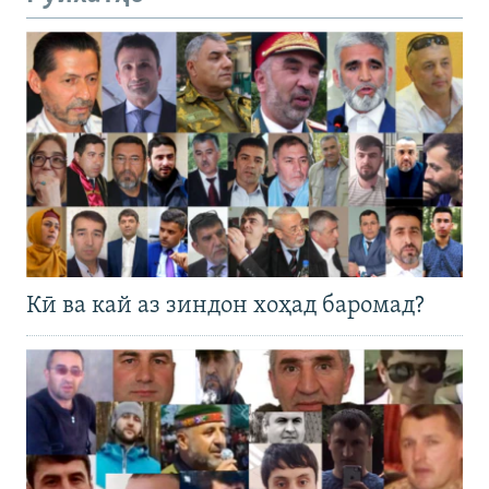
Кӣ ва кай аз зиндон хоҳад баромад?