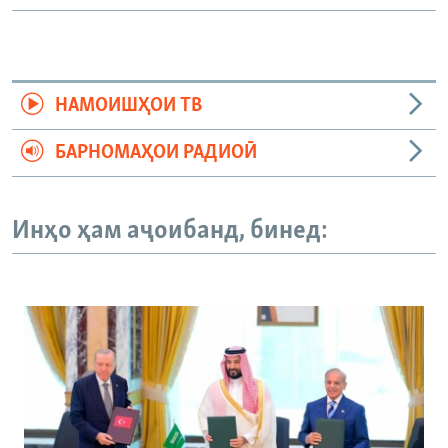
НАМОИШҲОИ ТВ
БАРНОМАҲОИ РАДИОӢ
Инҳо ҳам аҷоибанд, бинед: