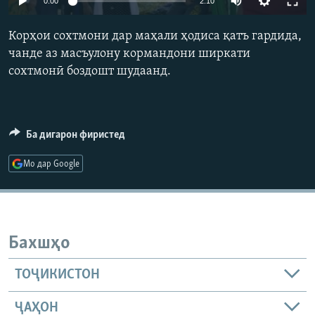
0:00
2:10
ГУЗОРИШҲОИ РАДИОӢ
240p
Русский
Корҳои сохтмони дар маҳали ҳодиса қатъ гардида,
360p
чанде аз масъулону кормандони ширкати
ПАЙГИРӢ КУНЕД
сохтмонӣ боздошт шудаанд.
480p
Auto
240p
360p
480p
720p
720p
810p
810p
Ба дигарон фиристед
Ҳамаи сомонаҳои RFE/RL
Мо дар Google
Бахшҳо
ТОҶИКИСТОН
ҶАҲОН