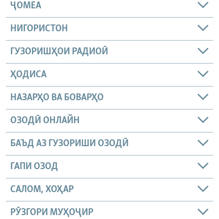
ҶОМEА
НИГОРИСТОН
ГУЗОРИШҲОИ РАДИОӢ
ҲОДИСА
НАЗАРҲО ВА БОВАРҲО
ОЗОДӢ ОНЛАЙН
БАЪД АЗ ГУЗОРИШИ ОЗОДӢ
ГАПИ ОЗОД
САЛОМ, ХОҲАР
РӮЗГОРИ МУҲОҶИР