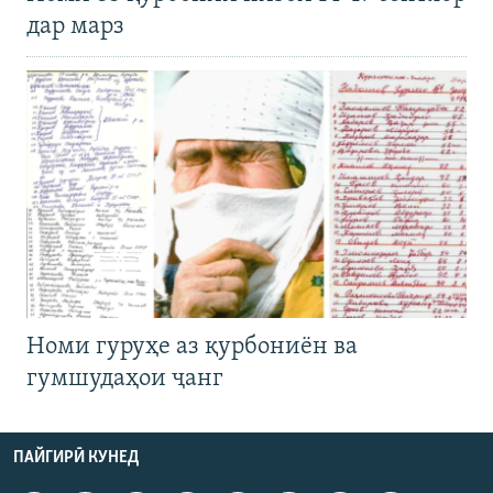
дар марз
Номи гуруҳе аз қурбониён ва
гумшудаҳои ҷанг
ПАЙГИРӢ КУНЕД