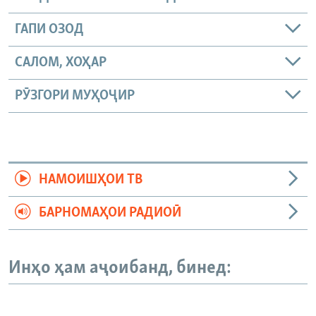
ГАПИ ОЗОД
САЛОМ, ХОҲАР
РӮЗГОРИ МУҲОҶИР
НАМОИШҲОИ ТВ
БАРНОМАҲОИ РАДИОӢ
Инҳо ҳам аҷоибанд, бинед: