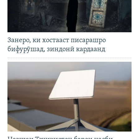
Занеро, ки хостааст писарашро
бифурӯшад, зиндонӣ кардаанд