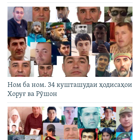
Ном ба ном. 34 кушташудаи ҳодисаҳои
Хоруғ ва Рӯшон