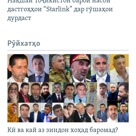
Нақшаи Тоҷикистон барои насби
дастгоҳҳои “Starlink” дар гӯшаҳои
дурдаст
Рӯйхатҳо
Кӣ ва кай аз зиндон хоҳад баромад?