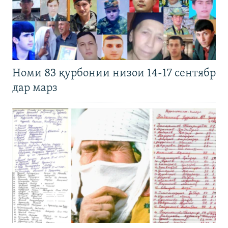
Номи 83 қурбонии низои 14-17 сентябр
дар марз