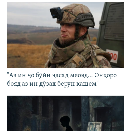
"Аз ин ҷо бӯйи ҷасад меояд… Онҳоро
бояд аз ин дӯзах берун кашем"