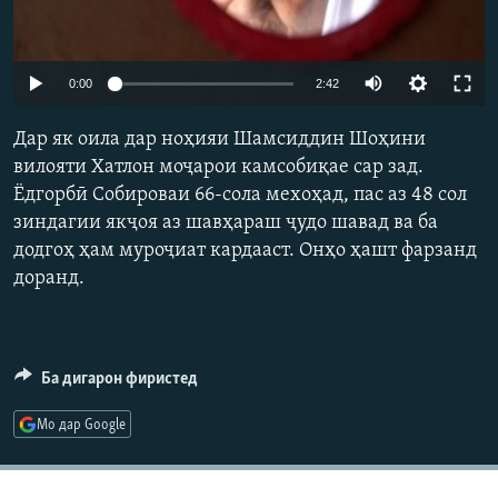
ГУЗОРИШҲОИ РАДИОӢ
Русский
Auto
0:00
2:42
ПАЙГИРӢ КУНЕД
240p
Дар як оила дар ноҳияи Шамсиддин Шоҳини
360p
вилояти Хатлон моҷарои камсобиқае сар зад.
Ёдгорбӣ Собироваи 66-сола мехоҳад, пас аз 48 сол
480p
Auto
240p
360p
480p
зиндагии якҷоя аз шавҳараш ҷудо шавад ва ба
720p
Ҳамаи сомонаҳои RFE/RL
додгоҳ ҳам муроҷиат кардааст. Онҳо ҳашт фарзанд
720p
1080p
1080p
доранд.
Ба дигарон фиристед
Мо дар Google