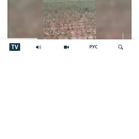
TV
РУС
Пахтакорони Фархор аз тақсими об
шикоят доранд
Ҷустуҷӯ