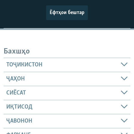
Ёфтҳои бештар
Бахшҳо
ТОҶИКИСТОН
ҶАҲОН
СИЁСАТ
ИҚТИСОД
ҶАВОНОН