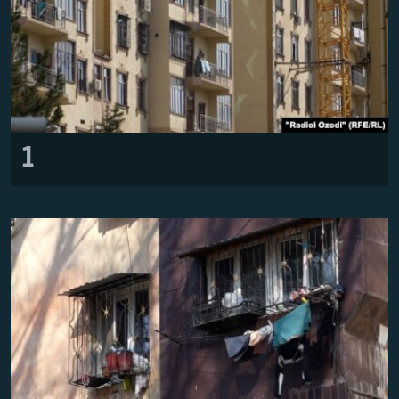
ГУЗОРИШҲОИ РАДИОӢ
Русский
ПАЙГИРӢ КУНЕД
1
Ҳамаи сомонаҳои RFE/RL