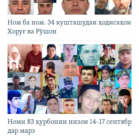
Ном ба ном. 34 кушташудаи ҳодисаҳои
Хоруғ ва Рӯшон
Номи 83 қурбонии низои 14-17 сентябр
дар марз