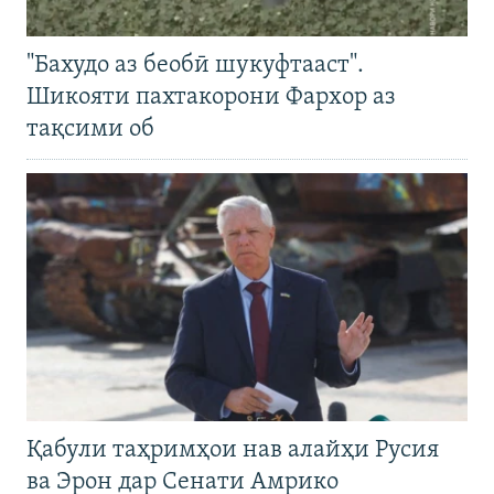
"Бахудо аз беобӣ шукуфтааст".
Шикояти пахтакорони Фархор аз
тақсими об
Қабули таҳримҳои нав алайҳи Русия
ва Эрон дар Сенати Амрико