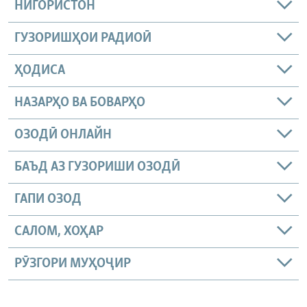
НИГОРИСТОН
ГУЗОРИШҲОИ РАДИОӢ
ҲОДИСА
НАЗАРҲО ВА БОВАРҲО
ОЗОДӢ ОНЛАЙН
БАЪД АЗ ГУЗОРИШИ ОЗОДӢ
ГАПИ ОЗОД
САЛОМ, ХОҲАР
РӮЗГОРИ МУҲОҶИР