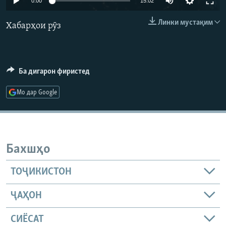
0:00
15:02
ГУЗОРИШҲОИ РАДИОӢ
240p
Русский
Линки мустақим
Хабарҳои рӯз
360p
ПАЙГИРӢ КУНЕД
480p
Auto
240p
360p
480p
720p
Ба дигарон фиристед
720p
1080p
1080p
Мо дар Google
Ҳамаи сомонаҳои RFE/RL
Бахшҳо
ТОҶИКИСТОН
ҶАҲОН
СИЁСАТ