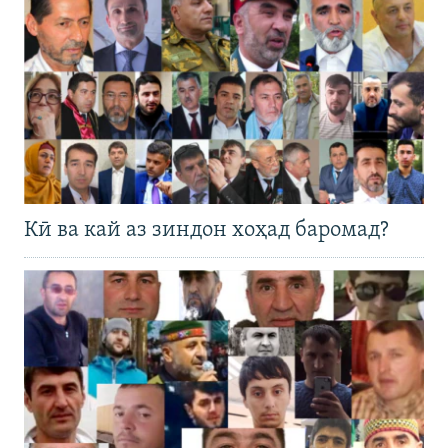
Кӣ ва кай аз зиндон хоҳад баромад?