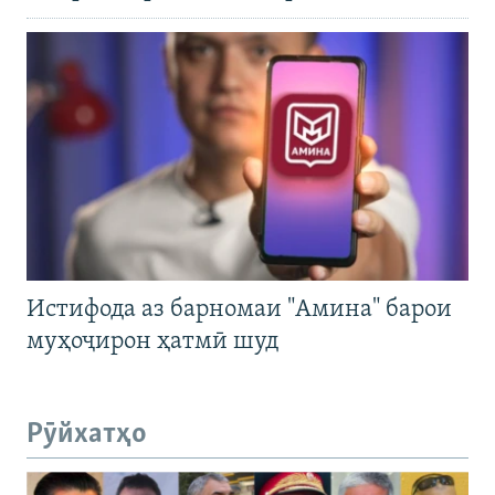
Истифода аз барномаи "Амина" барои
муҳоҷирон ҳатмӣ шуд
Рӯйхатҳо