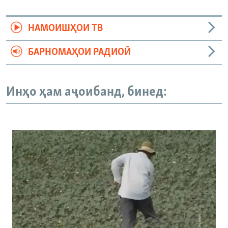
НАМОИШҲОИ ТВ
БАРНОМАҲОИ РАДИОӢ
Инҳо ҳам аҷоибанд, бинед: