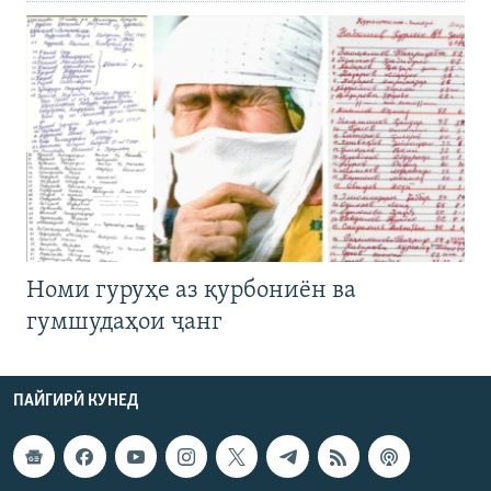
Номи гуруҳе аз қурбониён ва
гумшудаҳои ҷанг
ПАЙГИРӢ КУНЕД