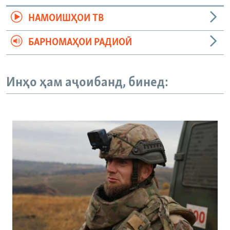
НАМОИШҲОИ ТВ
БАРНОМАҲОИ РАДИОӢ
Инҳо ҳам аҷоибанд, бинед: