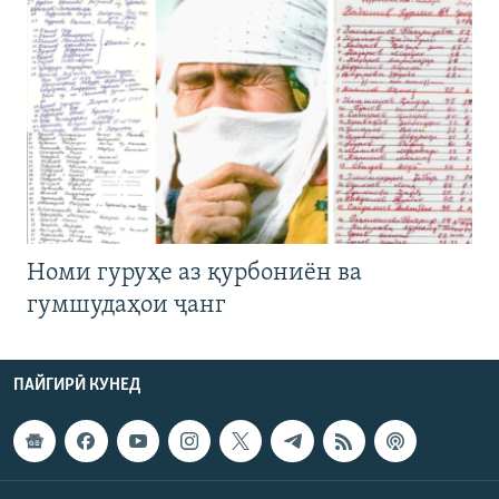
Номи гуруҳе аз қурбониён ва
гумшудаҳои ҷанг
ПАЙГИРӢ КУНЕД