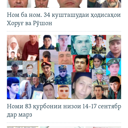
Ном ба ном. 34 кушташудаи ҳодисаҳои
Хоруғ ва Рӯшон
Номи 83 қурбонии низои 14-17 сентябр
дар марз