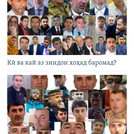
Кӣ ва кай аз зиндон хоҳад баромад?