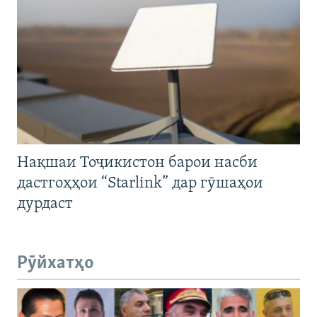
Нақшаи Тоҷикистон барои насби
дастгоҳҳои “Starlink” дар гӯшаҳои
дурдаст
Рӯйхатҳо