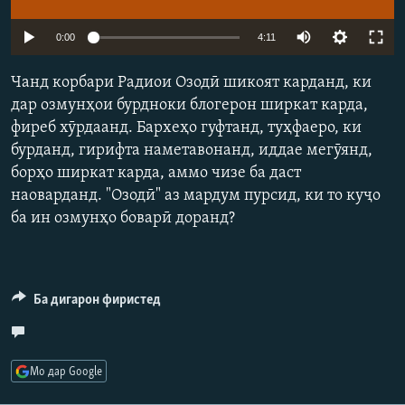
ГУЗОРИШҲОИ РАДИОӢ
Русский
Auto
0:00
4:11
240p
ПАЙГИРӢ КУНЕД
Чанд корбари Радиои Озодӣ шикоят карданд, ки
360p
дар озмунҳои бурдноки блогерон ширкат карда,
фиреб хӯрдаанд. Бархеҳо гуфтанд, туҳфаеро, ки
480p
Auto
240p
360p
480p
бурданд, гирифта наметавонанд, иддае мегӯянд,
720p
борҳо ширкат карда, аммо чизе ба даст
720p
наоварданд. "Озодӣ" аз мардум пурсид, ки то куҷо
Ҳамаи сомонаҳои RFE/RL
ба ин озмунҳо боварӣ доранд?
Ба дигарон фиристед
Мо дар Google