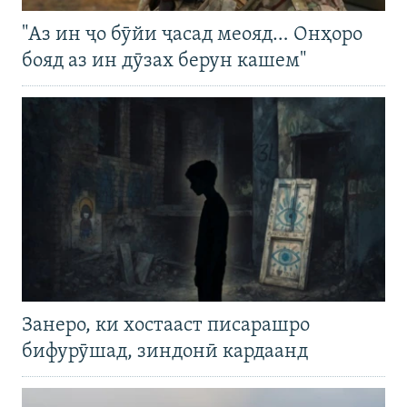
"Аз ин ҷо бӯйи ҷасад меояд… Онҳоро
бояд аз ин дӯзах берун кашем"
Занеро, ки хостааст писарашро
бифурӯшад, зиндонӣ кардаанд