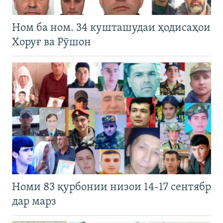
Ном ба ном. 34 кушташудаи ҳодисаҳои
Хоруғ ва Рӯшон
Номи 83 қурбонии низои 14-17 сентябр
дар марз