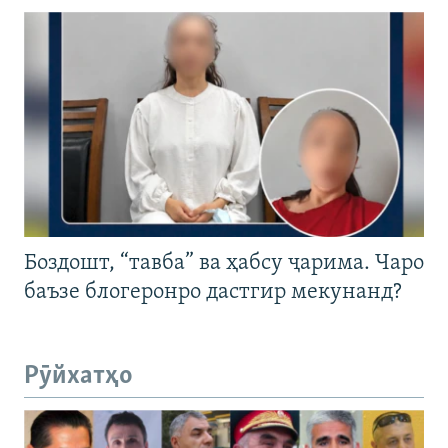
Боздошт, “тавба” ва ҳабсу ҷарима. Чаро
баъзе блогеронро дастгир мекунанд?
Рӯйхатҳо