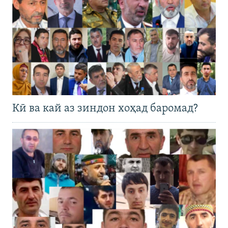
Кӣ ва кай аз зиндон хоҳад баромад?