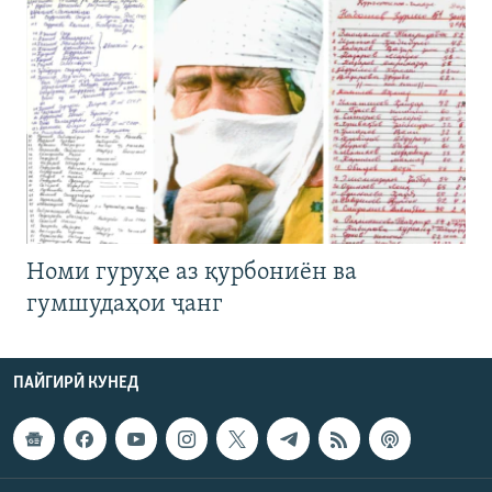
Номи гуруҳе аз қурбониён ва
гумшудаҳои ҷанг
ПАЙГИРӢ КУНЕД