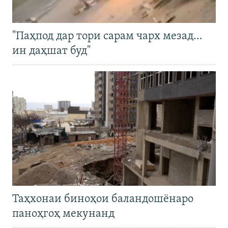
"Паҳпод дар тори сарам чарх мезад…
ин даҳшат буд"
Таҳхонаи биноҳои баландошёнаро
паноҳгоҳ мекунанд