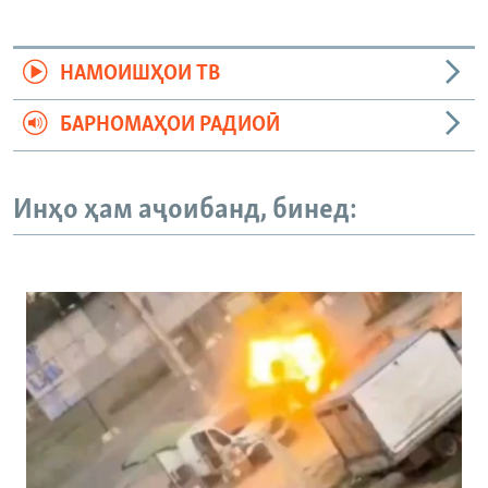
НАМОИШҲОИ ТВ
БАРНОМАҲОИ РАДИОӢ
Инҳо ҳам аҷоибанд, бинед: