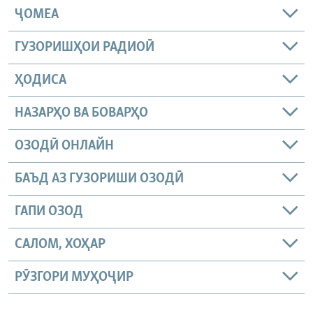
ҶОМEА
ГУЗОРИШҲОИ РАДИОӢ
ҲОДИСА
НАЗАРҲО ВА БОВАРҲО
ОЗОДӢ ОНЛАЙН
БАЪД АЗ ГУЗОРИШИ ОЗОДӢ
ГАПИ ОЗОД
САЛОМ, ХОҲАР
РӮЗГОРИ МУҲОҶИР