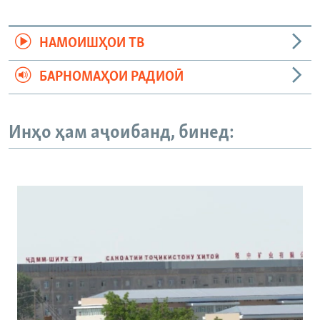
НАМОИШҲОИ ТВ
БАРНОМАҲОИ РАДИОӢ
Инҳо ҳам аҷоибанд, бинед: