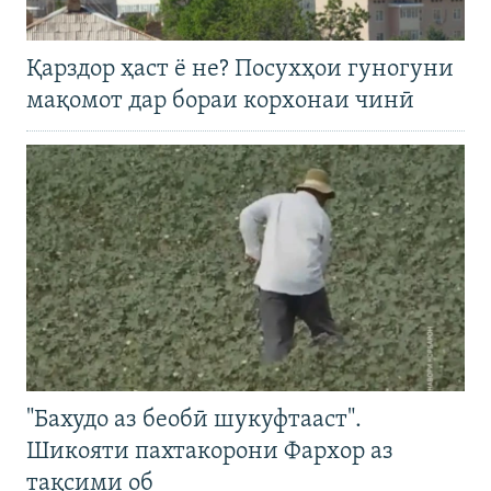
Қарздор ҳаст ё не? Посухҳои гуногуни
мақомот дар бораи корхонаи чинӣ
"Бахудо аз беобӣ шукуфтааст".
Шикояти пахтакорони Фархор аз
тақсими об