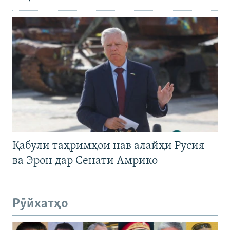
Қабули таҳримҳои нав алайҳи Русия
ва Эрон дар Сенати Амрико
Рӯйхатҳо