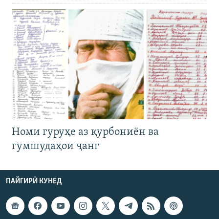
Номи гуруҳе аз қурбониён ва
гумшудаҳои ҷанг
ПАЙГИРӢ КУНЕД