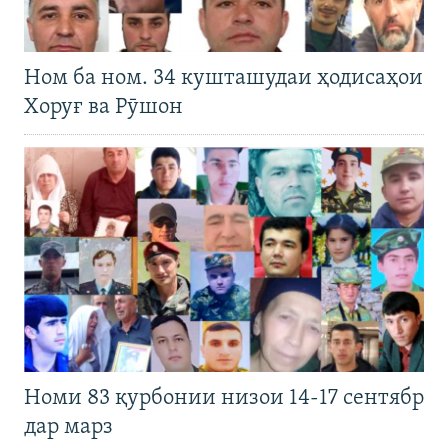
Ном ба ном. 34 кушташудаи ҳодисаҳои
Хоруғ ва Рӯшон
Номи 83 қурбонии низои 14-17 сентябр
дар марз