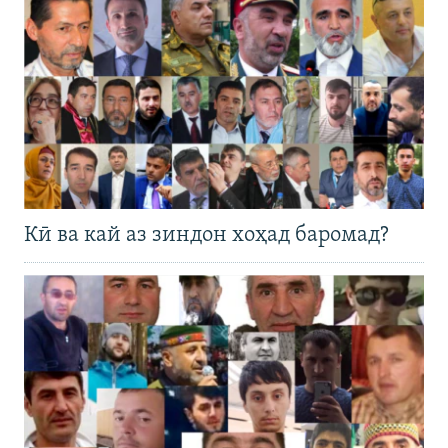
Кӣ ва кай аз зиндон хоҳад баромад?