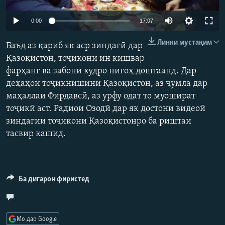
ГУЗОРИШҲОИ РАДИОӢ
Русский
Auto
0:00
17:07
240p
Линки мустақим
ПАЙГИРӢ КУНЕД
Баъд аз қариб як аср зиндагӣ дар
360p
Қазоқистон, тоҷикони ин кишвар
фарҳанг ва забони худро нигоҳ доштаанд. Дар
480p
Auto
240p
360p
480p
деҳаҳои тоҷикнишини Қазоқистон, аз ҷумла дар
720p
маҳаллаи Фирдавсӣ, аз урфу одат то муошират
720p
1080p
1080p
тоҷикӣ аст. Радиои Озодӣ дар як достони видеоӣ
Ҳамаи сомонаҳои RFE/RL
зиндагии тоҷикони Қазоқистонро ба риштаи
тасвир кашид.
Ба дигарон фиристед
Мо дар Google