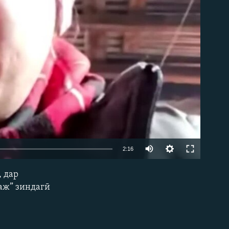
Auto
2:16
240p
 дар
EMBED
360p
раж” зиндагӣ
480p
720p