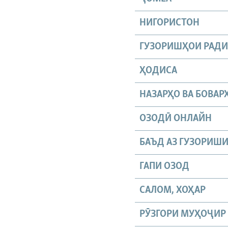
НИГОРИСТОН
ГУЗОРИШҲОИ РАД
ҲОДИСА
НАЗАРҲО ВА БОВАР
ОЗОДӢ ОНЛАЙН
БАЪД АЗ ГУЗОРИШ
ГАПИ ОЗОД
САЛОМ, ХОҲАР
РӮЗГОРИ МУҲОҶИР