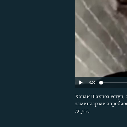
ГУЗОРИШҲОИ РАДИОӢ
0:00
Хонаи Шаҳноз Устун,
заминларзаи харобиов
дорад.