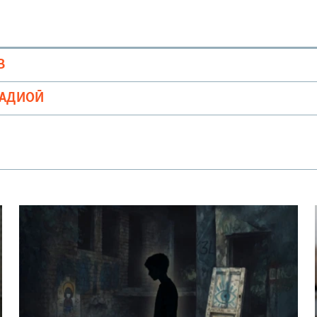
В
РАДИОӢ