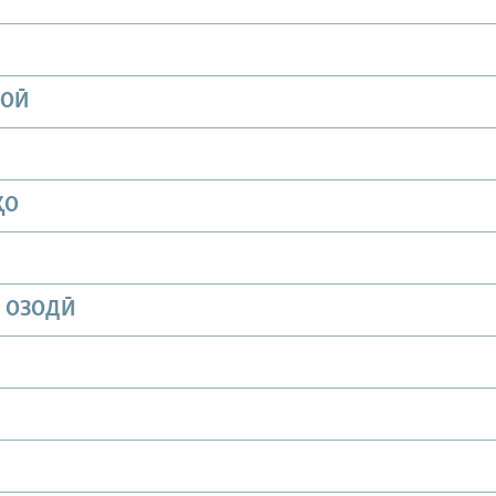
ИОӢ
ҲО
И ОЗОДӢ