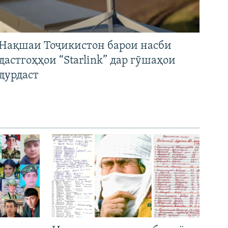
Нақшаи Тоҷикистон барои насби
дастгоҳҳои “Starlink” дар гӯшаҳои
дурдаст