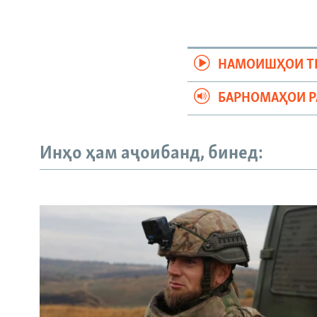
НАМОИШҲОИ Т
БАРНОМАҲОИ 
Инҳо ҳам аҷоибанд, бинед: