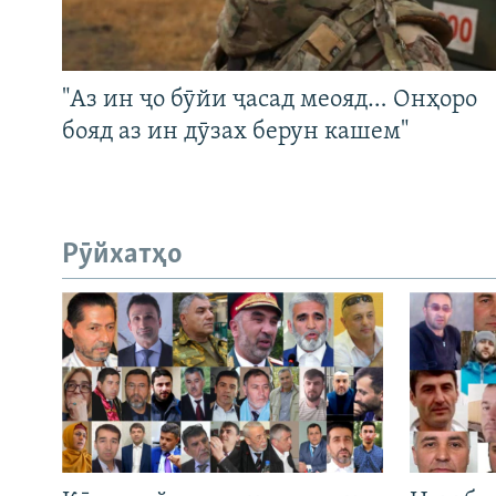
"Аз ин ҷо бӯйи ҷасад меояд… Онҳоро
бояд аз ин дӯзах берун кашем"
Рӯйхатҳо