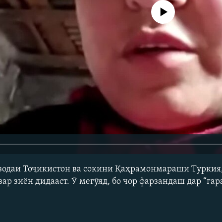
Феълан кор намекунад
 зодаи Тоҷикистон ва сокини Қаҳрамонмараши Туркия,
ар зиён дидааст. Ӯ мегӯяд, бо чор фарзандаш дар “га