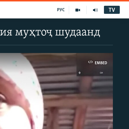
TV
РУС
кия муҳтоҷ шудаанд
EMBED