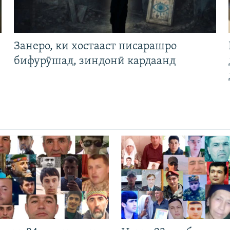
Занеро, ки хостааст писарашро
бифурӯшад, зиндонӣ кардаанд