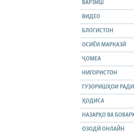
ВАРЗИШ
ВИДЕО
БЛОГИСТОН
ОСИЁИ МАРКАЗӢ
ҶОМEА
НИГОРИСТОН
ГУЗОРИШҲОИ РАД
ҲОДИСА
НАЗАРҲО ВА БОВАР
ОЗОДӢ ОНЛАЙН