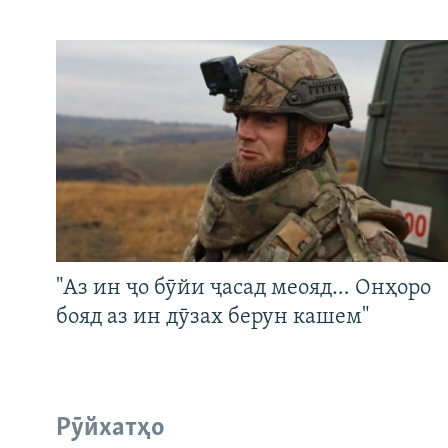
"Аз ин ҷо бӯйи ҷасад меояд… Онҳоро
бояд аз ин дӯзах берун кашем"
Рӯйхатҳо