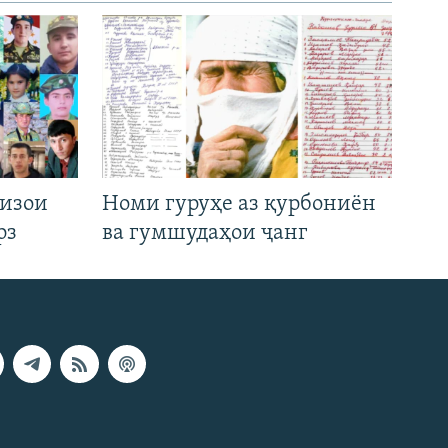
низои
Номи гуруҳе аз қурбониён
рз
ва гумшудаҳои ҷанг