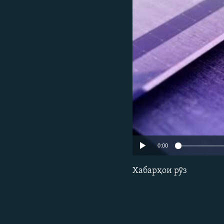
ГУЗОРИШҲОИ РАДИОӢ
0:00
Хабарҳои рӯз