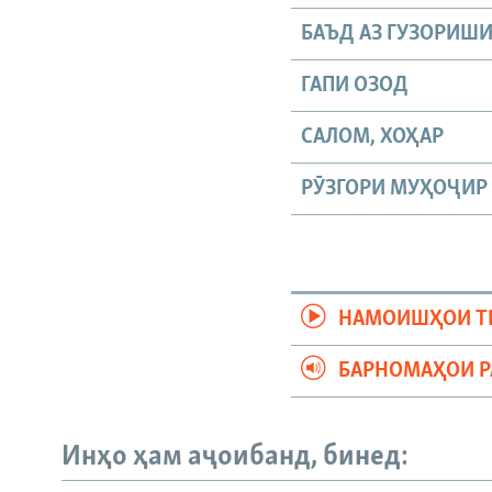
БАЪД АЗ ГУЗОРИШ
ГАПИ ОЗОД
САЛОМ, ХОҲАР
РӮЗГОРИ МУҲОҶИР
НАМОИШҲОИ Т
БАРНОМАҲОИ 
Инҳо ҳам аҷоибанд, бинед: