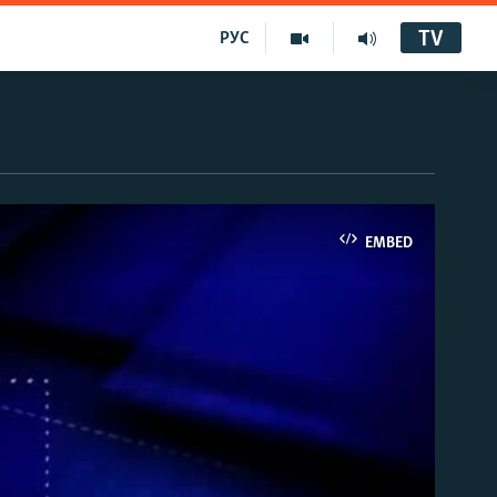
TV
РУС
EMBED