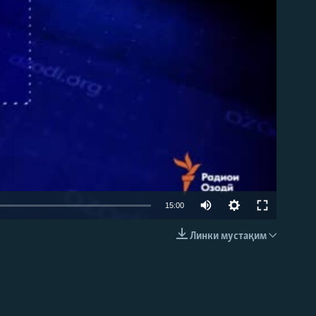
Auto
15:00
270p
Линки мустақим
EMBED
360p
404p
1080p