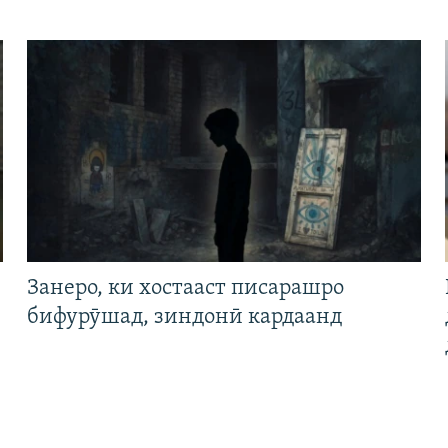
Занеро, ки хостааст писарашро
бифурӯшад, зиндонӣ кардаанд