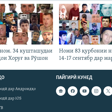
 ном. 34 кушташудаи
Номи 83 қурбонии 
ҳои Хоруғ ва Рӯшон
14-17 сентябр дар ма
ҲО
ПАЙГИРӢ КУНЕД
зодӣ дар Андроидҳо
одӣ дар iOS
ТВ