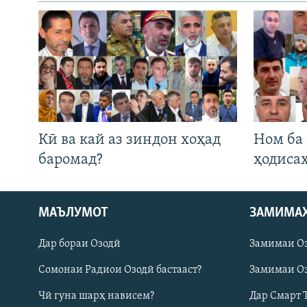
Кӣ ва кай аз зиндон хоҳад
Ном ба
баромад?
ҳодиса
МАЪЛУМОТ
ЗАМИМА
Русский
Дар бораи Озодӣ
Замимаи О
ПАЙГИРӢ КУНЕД
Сомонаи Радиои Озодӣ бастааст?
Замимаи Оз
Чӣ гуна шарҳ нависем?
Дар Смарт 