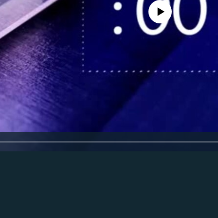
Феълан кор намекунад