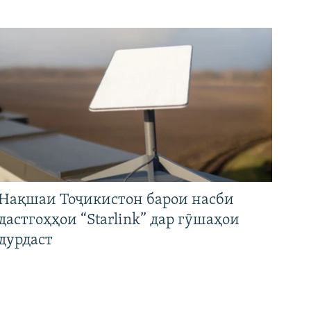
Нақшаи Тоҷикистон барои насби
дастгоҳҳои “Starlink” дар гӯшаҳои
дурдаст