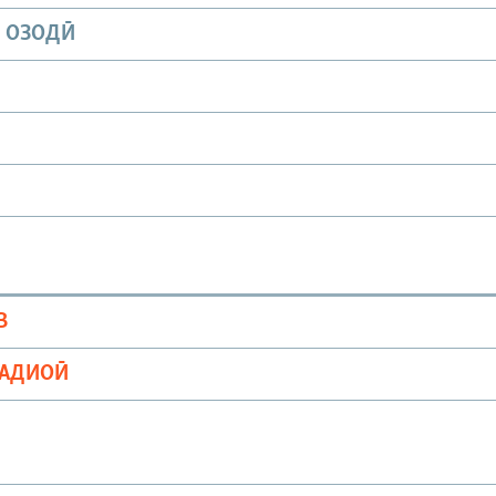
И ОЗОДӢ
В
РАДИОӢ