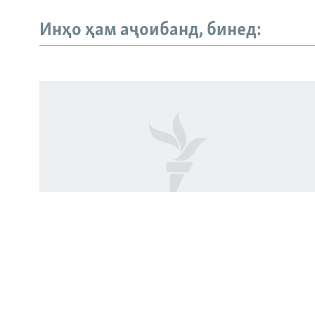
Русский
Инҳо ҳам аҷоибанд, бинед:
ПАЙГИРӢ КУНЕД
Ҳамаи сомонаҳои RFE/RL
"Аз ин ҷо бӯйи ҷасад меояд… Онҳоро
бояд аз ин дӯзах берун кашем"