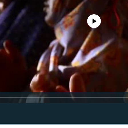
Феълан кор намекунад