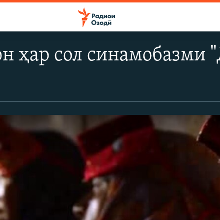
н ҳар сол синамобазми "