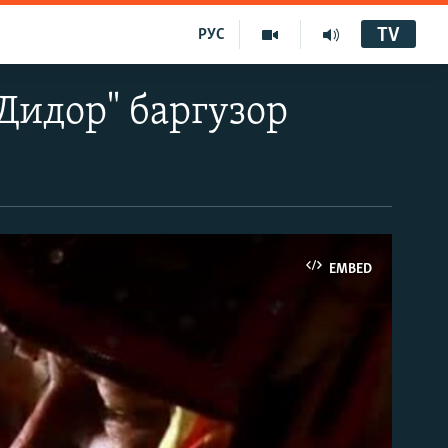
TV
РУС
Дидор" баргузор
EMBED