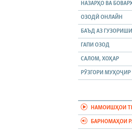
НАЗАРҲО ВА БОВАР
ОЗОДӢ ОНЛАЙН
БАЪД АЗ ГУЗОРИШ
ГАПИ ОЗОД
САЛОМ, ХОҲАР
РӮЗГОРИ МУҲОҶИР
НАМОИШҲОИ Т
БАРНОМАҲОИ 