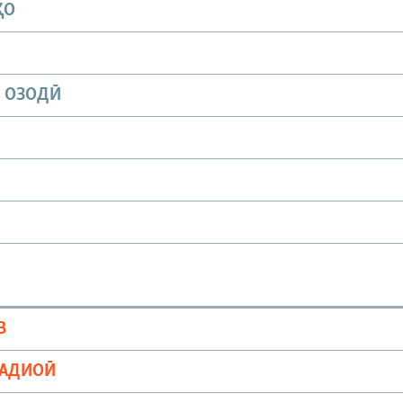
ҲО
И ОЗОДӢ
В
РАДИОӢ