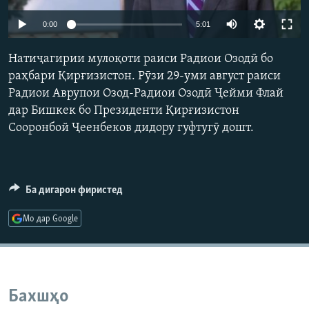
ГУЗОРИШҲОИ РАДИОӢ
Русский
0:00
5:01
Натиҷагирии мулоқоти раиси Радиои Озодӣ бо
ПАЙГИРӢ КУНЕД
раҳбари Қирғизистон. Рӯзи 29-уми август раиси
Радиои Аврупои Озод-Радиои Озодӣ Ҷейми Флай
дар Бишкек бо Президенти Қирғизистон
Сооронбой Ҷеенбеков дидору гуфтугӯ дошт.
Ҳамаи сомонаҳои RFE/RL
Ба дигарон фиристед
Мо дар Google
Бахшҳо