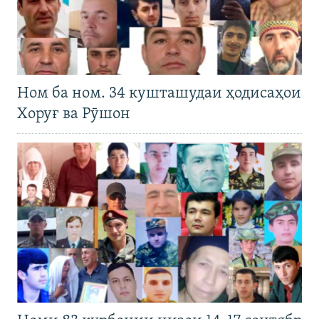
Ном ба ном. 34 кушташудаи ҳодисаҳои
Хоруғ ва Рӯшон