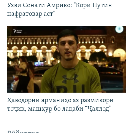
Узви Сенати Амрико: "Кори Путин
нафратовар аст"
Ҳаводории арманиҳо аз размикори
тоҷик, машҳур бо лақаби “Ҷаллод”