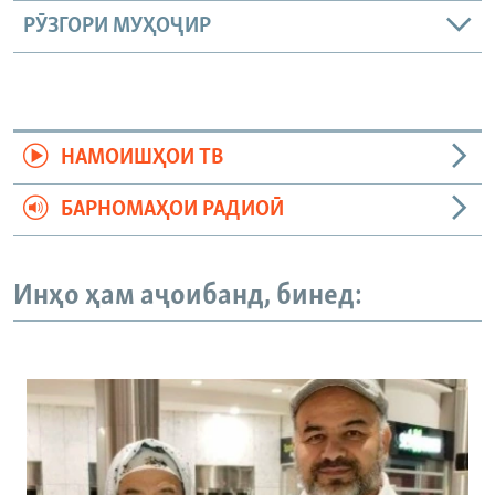
РӮЗГОРИ МУҲОҶИР
НАМОИШҲОИ ТВ
БАРНОМАҲОИ РАДИОӢ
Инҳо ҳам аҷоибанд, бинед: