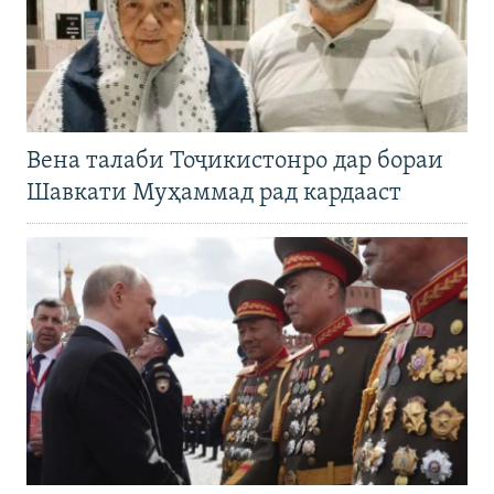
Вена талаби Тоҷикистонро дар бораи
Шавкати Муҳаммад рад кардааст