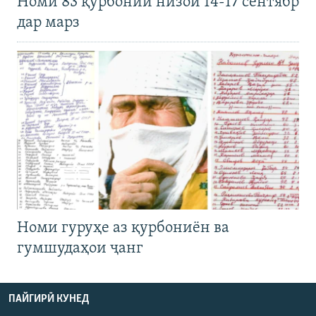
Номи 83 қурбонии низои 14-17 сентябр
дар марз
Номи гуруҳе аз қурбониён ва
гумшудаҳои ҷанг
ПАЙГИРӢ КУНЕД