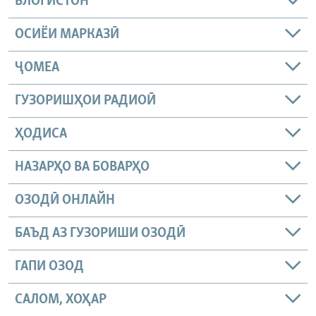
БЛОГИСТОН
ОСИЁИ МАРКАЗӢ
ҶОМEА
ГУЗОРИШҲОИ РАДИОӢ
ҲОДИСА
НАЗАРҲО ВА БОВАРҲО
ОЗОДӢ ОНЛАЙН
БАЪД АЗ ГУЗОРИШИ ОЗОДӢ
ГАПИ ОЗОД
САЛОМ, ХОҲАР