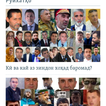
Рӯйхатҳо
Кӣ ва кай аз зиндон хоҳад баромад?