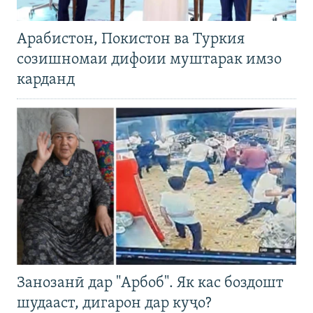
Арабистон, Покистон ва Туркия
созишномаи дифоии муштарак имзо
карданд
Занозанӣ дар "Арбоб". Як кас боздошт
шудааст, дигарон дар куҷо?