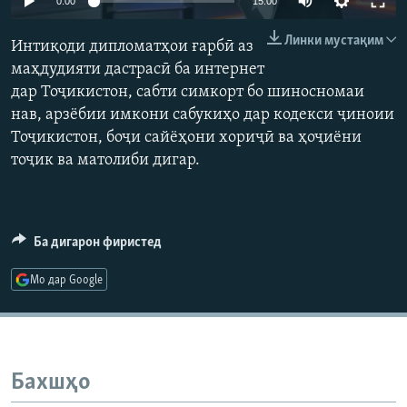
0:00
15:00
ГУЗОРИШҲОИ РАДИОӢ
Русский
Линки мустақим
Интиқоди дипломатҳои ғарбӣ аз
маҳдудияти дастрасӣ ба интернет
ПАЙГИРӢ КУНЕД
дар Тоҷикистон, сабти симкорт бо шиносномаи
нав, арзёбии имкони сабукиҳо дар кодекси ҷиноии
Тоҷикистон, боҷи сайёҳони хориҷӣ ва ҳоҷиёни
тоҷик ва матолиби дигар.
Ҳамаи сомонаҳои RFE/RL
Ба дигарон фиристед
Мо дар Google
Бахшҳо