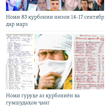
Номи 83 қурбонии низои 14-17 сентябр
дар марз
Номи гуруҳе аз қурбониён ва
гумшудаҳои ҷанг