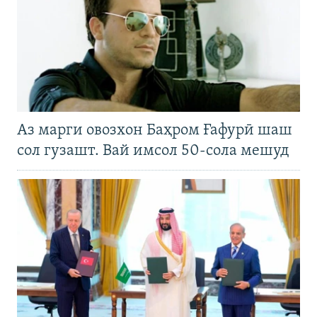
Аз марги овозхон Баҳром Ғафурӣ шаш
сол гузашт. Вай имсол 50-сола мешуд