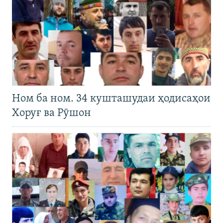
Ном ба ном. 34 кушташудаи ҳодисаҳои
Хоруғ ва Рӯшон