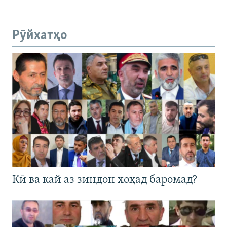
Рӯйхатҳо
Кӣ ва кай аз зиндон хоҳад баромад?