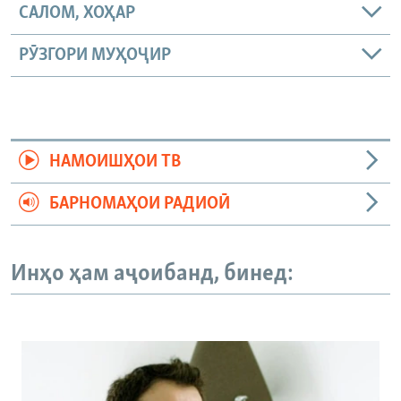
САЛОМ, ХОҲАР
РӮЗГОРИ МУҲОҶИР
НАМОИШҲОИ ТВ
БАРНОМАҲОИ РАДИОӢ
Инҳо ҳам аҷоибанд, бинед: