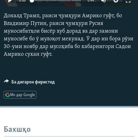
0:00
0:44
ГУЗОРИШҲОИ РАДИОӢ
Русский
Доналд Трамп, раиси ҷумҳури Амрико гуфт, бо
Владимир Путин, раиси ҷумҳури Русия
ПАЙГИРӢ КУНЕД
муносибатҳои бисёр хуб дорад ва дар замони
муносибе бо ӯ мулоқот мекунад. Ӯ дар ин бора рӯзи
30-уми ноябр дар мусоҳиба бо хабарнигори Садои
Амрико сухан гуфт.
Ҳамаи сомонаҳои RFE/RL
Ба дигарон фиристед
Мо дар Google
Бахшҳо