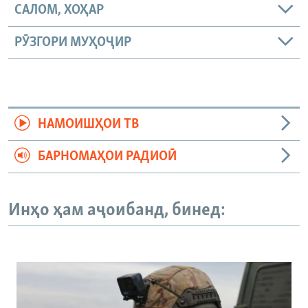
САЛОМ, ХОҲАР
РӮЗГОРИ МУҲОҶИР
НАМОИШҲОИ ТВ
БАРНОМАҲОИ РАДИОӢ
Инҳо ҳам аҷоибанд, бинед: