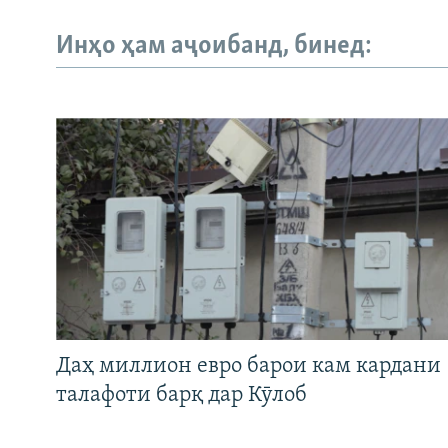
Инҳо ҳам аҷоибанд, бинед:
Даҳ миллион евро барои кам кардани
талафоти барқ дар Кӯлоб