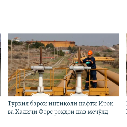
Туркия барои интиқоли нафти Ироқ
ва Халиҷи Форс роҳҳои нав меҷӯяд