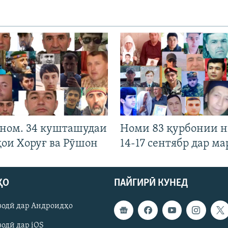
 ном. 34 кушташудаи
Номи 83 қурбонии 
ҳои Хоруғ ва Рӯшон
14-17 сентябр дар ма
ҲО
ПАЙГИРӢ КУНЕД
зодӣ дар Андроидҳо
одӣ дар iOS