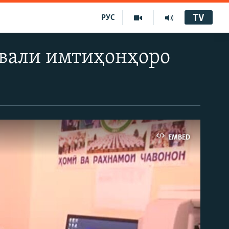
TV
РУС
ввали имтиҳонҳоро
EMBED