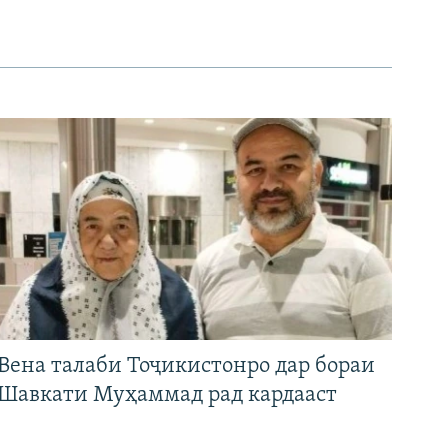
Вена талаби Тоҷикистонро дар бораи
Шавкати Муҳаммад рад кардааст