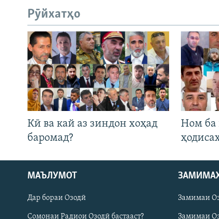
Рӯйхатҳо
Кӣ ва кай аз зиндон хоҳад
Ном ба
баромад?
ҳодиса
МАЪЛУМОТ
ЗАМИМА
Русский
Дар бораи Озодӣ
Замимаи О
ПАЙГИРӢ КУНЕД
Сомонаи Радиои Озодӣ бастааст?
Замимаи Оз