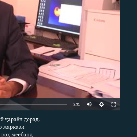
2:31
ӣ ҷараён дорад.
EMBED
р маркази
 роҳ меёбанд