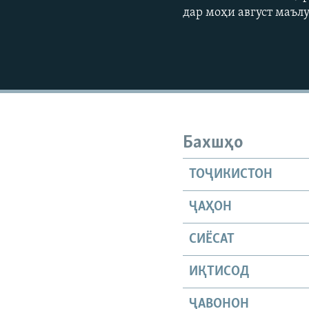
дар моҳи август маъл
Бахшҳо
ТОҶИКИСТОН
ҶАҲОН
СИЁСАТ
ИҚТИСОД
ҶАВОНОН