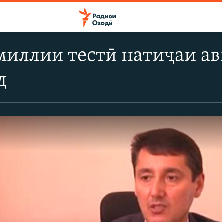
миллии тестӣ натиҷаи а
д