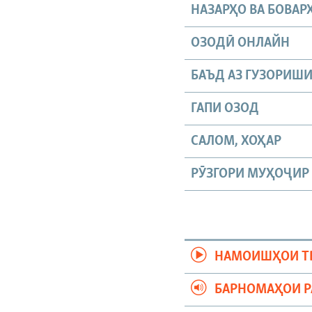
НАЗАРҲО ВА БОВАР
ОЗОДӢ ОНЛАЙН
БАЪД АЗ ГУЗОРИШ
ГАПИ ОЗОД
САЛОМ, ХОҲАР
РӮЗГОРИ МУҲОҶИР
НАМОИШҲОИ Т
БАРНОМАҲОИ 