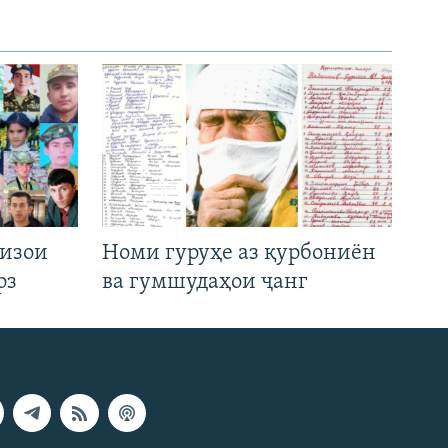
низои
Номи гуруҳе аз қурбониён
рз
ва гумшудаҳои ҷанг