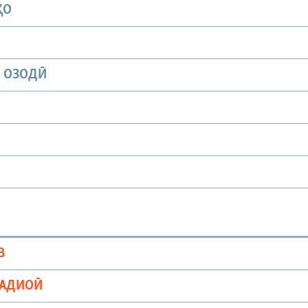
ҲО
И ОЗОДӢ
В
РАДИОӢ