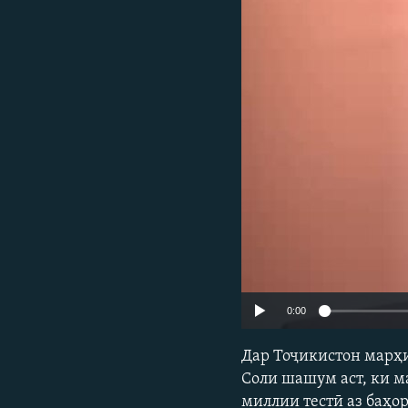
ГУЗОРИШҲОИ РАДИОӢ
0:00
Дар Тоҷикистон марҳи
Соли шашум аст, ки м
миллии тестӣ аз баҳо