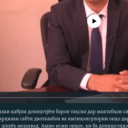
Феълан кор намекунад
лаи қабули донишҷӯён барои таҳсил дар мактабҳои ол
арҳилаи сабти двоталабон ва имтиҳонсупории онҳо да
р шурӯъ мешавад. Аммо исми онҳое, ки ба донишгоҳҳо