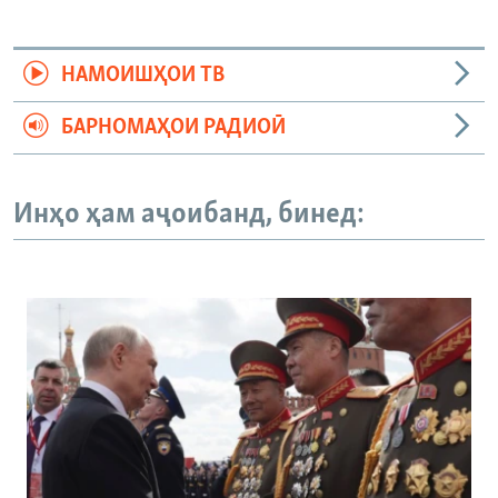
НАМОИШҲОИ ТВ
БАРНОМАҲОИ РАДИОӢ
Инҳо ҳам аҷоибанд, бинед: