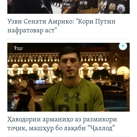
Узви Сенати Амрико: "Кори Путин
нафратовар аст"
Ҳаводории арманиҳо аз размикори
тоҷик, машҳур бо лақаби “Ҷаллод”