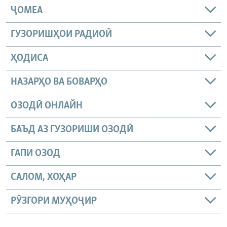
ҶОМEА
ГУЗОРИШҲОИ РАДИОӢ
ҲОДИСА
НАЗАРҲО ВА БОВАРҲО
ОЗОДӢ ОНЛАЙН
БАЪД АЗ ГУЗОРИШИ ОЗОДӢ
ГАПИ ОЗОД
САЛОМ, ХОҲАР
РӮЗГОРИ МУҲОҶИР