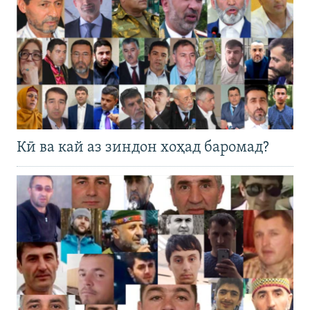
Кӣ ва кай аз зиндон хоҳад баромад?