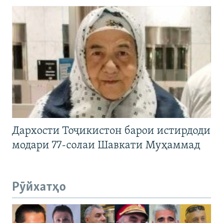
Дархости Тоҷикистон барои истирдоди
модари 77-солаи Шавкати Муҳаммад
Рӯйхатҳо