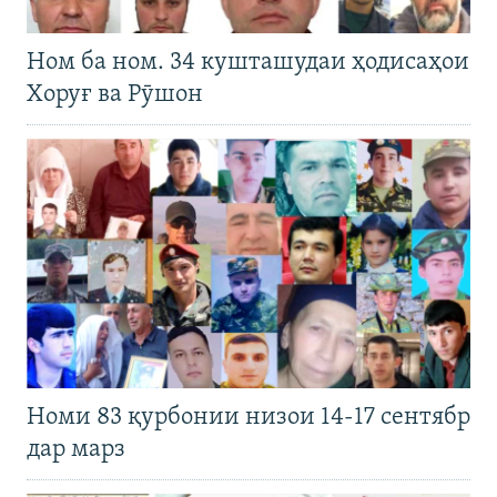
Ном ба ном. 34 кушташудаи ҳодисаҳои
Хоруғ ва Рӯшон
Номи 83 қурбонии низои 14-17 сентябр
дар марз