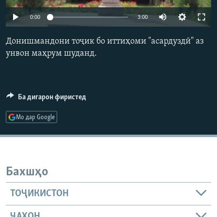
ГУЗОРИШҲОИ РАДИОӢ
Русский
0:00
3:00
Донишмандони тоҷик бо иттиҳоми "асардуздӣ" аз
ПАЙГИРӢ КУНЕД
унвон маҳрум шуданд.
Ба дигарон фиристед
Ҳамаи сомонаҳои RFE/RL
Мо дар Google
Бахшҳо
ТОҶИКИСТОН
ҶАҲОН