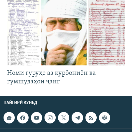
Номи гуруҳе аз қурбониён ва
гумшудаҳои ҷанг
ПАЙГИРӢ КУНЕД