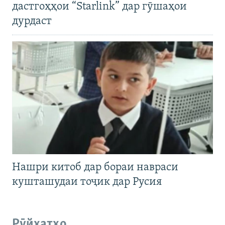
дастгоҳҳои “Starlink” дар гӯшаҳои
дурдаст
Нашри китоб дар бораи навраси
кушташудаи тоҷик дар Русия
Рӯйхатҳо