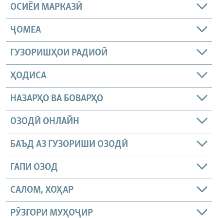
ОСИЁИ МАРКАЗӢ
ҶОМEА
ГУЗОРИШҲОИ РАДИОӢ
ҲОДИСА
НАЗАРҲО ВА БОВАРҲО
ОЗОДӢ ОНЛАЙН
БАЪД АЗ ГУЗОРИШИ ОЗОДӢ
ГАПИ ОЗОД
САЛОМ, ХОҲАР
РӮЗГОРИ МУҲОҶИР