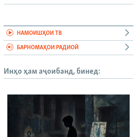
НАМОИШҲОИ ТВ
БАРНОМАҲОИ РАДИОӢ
Инҳо ҳам аҷоибанд, бинед: