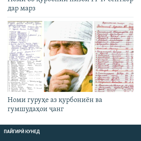
дар марз
Номи гуруҳе аз қурбониён ва
гумшудаҳои ҷанг
ПАЙГИРӢ КУНЕД