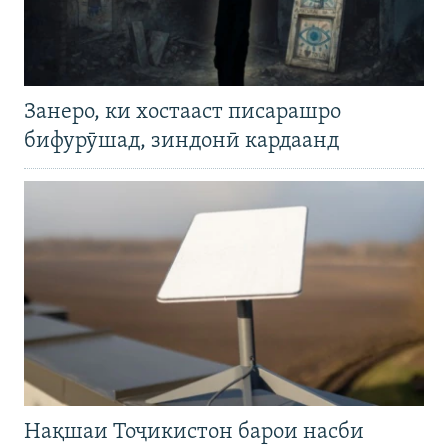
Занеро, ки хостааст писарашро
бифурӯшад, зиндонӣ кардаанд
Нақшаи Тоҷикистон барои насби