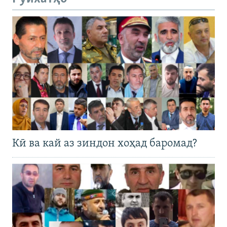
Кӣ ва кай аз зиндон хоҳад баромад?