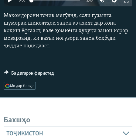
0:00
3:48
ГУЗОРИШҲОИ РАДИОӢ
Русский
Мақомдорони тоҷик мегӯянд, соли гузашта
шумораи шикоятҳои занон аз азият дар хона
ПАЙГИРӢ КУНЕД
коҳиш ёфтааст, вале ҳомиёни ҳуқуқи занон исрор
меварзанд, ки вазъи ногувори занон беҳбуди
ҷиддие надидааст.
Ҳамаи сомонаҳои RFE/RL
Ба дигарон фиристед
Мо дар Google
Бахшҳо
ТОҶИКИСТОН