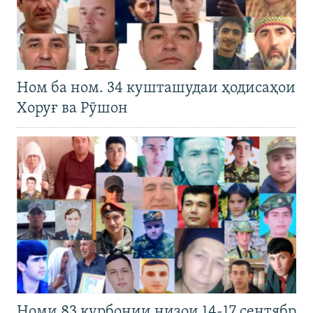
Ном ба ном. 34 кушташудаи ҳодисаҳои
Хоруғ ва Рӯшон
Номи 83 қурбонии низои 14-17 сентябр