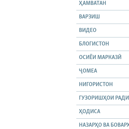
ҲАМВАТАН
ВАРЗИШ
ВИДЕО
БЛОГИСТОН
ОСИЁИ МАРКАЗӢ
ҶОМEА
НИГОРИСТОН
ГУЗОРИШҲОИ РАД
ҲОДИСА
НАЗАРҲО ВА БОВАР