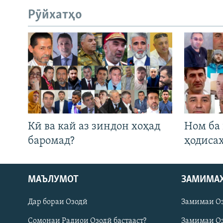
Рӯйхатҳо
Кӣ ва кай аз зиндон хоҳад
Ном ба
баромад?
ҳодиса
МАЪЛУМОТ
ЗАМИМА
Русский
Дар бораи Озодӣ
Замимаи О
ПАЙГИРӢ КУНЕД
Сомонаи Радиои Озодӣ бастааст?
Замимаи Оз