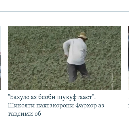
"Бахудо аз беобӣ шукуфтааст".
Шикояти пахтакорони Фархор аз
тақсими об