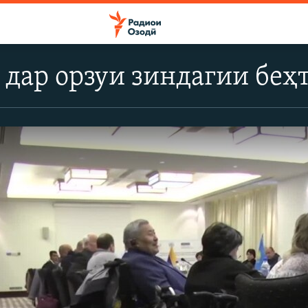
дар орзуи зиндагии беҳ