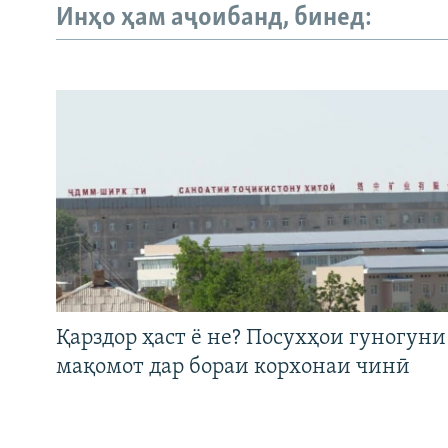
Инҳо ҳам аҷоибанд, бинед:
Қарздор ҳаст ё не? Посухҳои гуногуни
мақомот дар бораи корхонаи чинӣ