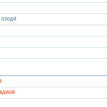
И ОЗОДӢ
В
РАДИОӢ