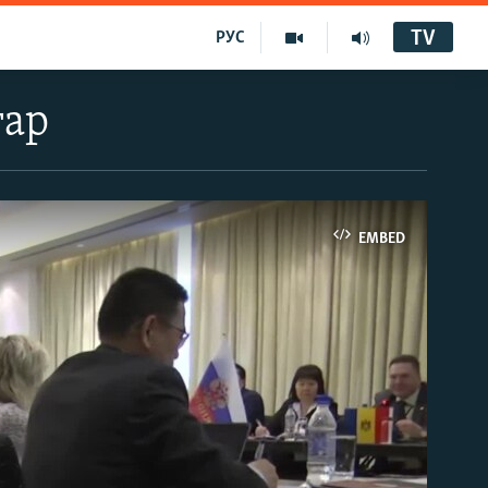
TV
РУС
тар
EMBED