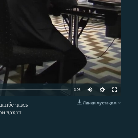
3:06
Линки мустақим
ушанбе ҷамъ
EMBED
ри ҷаҳон