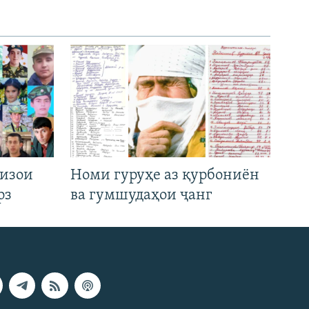
низои
Номи гуруҳе аз қурбониён
рз
ва гумшудаҳои ҷанг