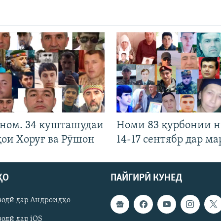
 ном. 34 кушташудаи
Номи 83 қурбонии 
ҳои Хоруғ ва Рӯшон
14-17 сентябр дар ма
ҲО
ПАЙГИРӢ КУНЕД
зодӣ дар Андроидҳо
одӣ дар iOS