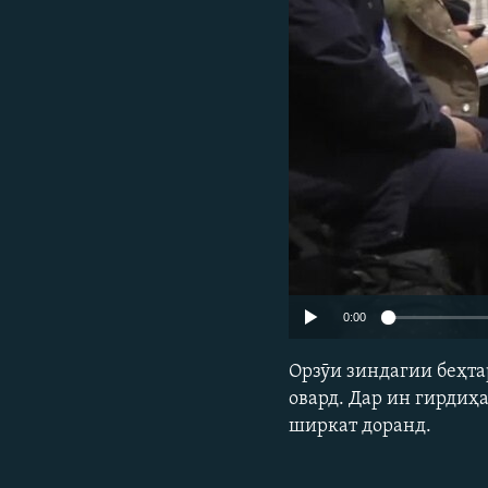
ГУЗОРИШҲОИ РАДИОӢ
0:00
Орзӯи зиндагии беҳта
овард. Дар ин гирдиҳ
ширкат доранд.