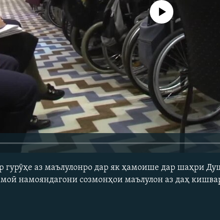
Феълан кор намекунад
р гурӯҳе аз маълулонро дар як ҳамоише дар шаҳри Д
амоӣ намояндагони созмонҳои маълулон аз даҳ кишва