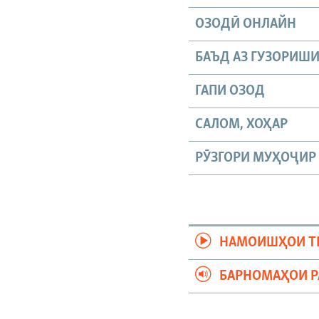
ОЗОДӢ ОНЛАЙН
БАЪД АЗ ГУЗОРИШ
ГАПИ ОЗОД
САЛОМ, ХОҲАР
РӮЗГОРИ МУҲОҶИР
НАМОИШҲОИ Т
БАРНОМАҲОИ 