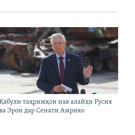
Қабули таҳримҳои нав алайҳи Русия
ва Эрон дар Сенати Амрико