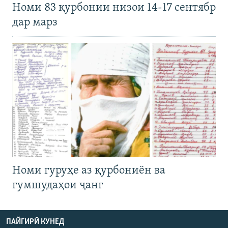
Номи 83 қурбонии низои 14-17 сентябр
дар марз
Номи гуруҳе аз қурбониён ва
гумшудаҳои ҷанг
ПАЙГИРӢ КУНЕД