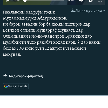
0:00
4:46
ГУЗОРИШҲОИ РАДИОӢ
Русский
Линки мустақим
Паҳлавони маъруфи тоҷик
Муҳаммадмурод Абдураҳмонов,
ПАЙГИРӢ КУНЕД
ки барои аввалин бор ба ҳаққи иштирок дар
Бозиҳои олимпӣ мушарраф шудааст, дар
Олимпиадаи Рио-де-Жанейрои Бразилия дар
мусобиқоти ҷудо рақобат хоҳад кард. Ӯ дар вазни
беш аз 100 кило рӯзи 12 август қувваозмоӣ
Ҳамаи сомонаҳои RFE/RL
мекунад.
Ба дигарон фиристед
Мо дар Google