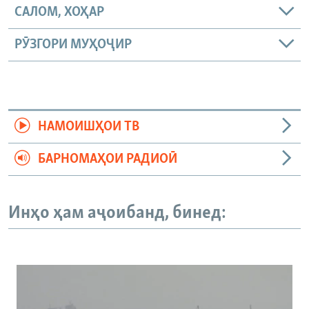
САЛОМ, ХОҲАР
РӮЗГОРИ МУҲОҶИР
НАМОИШҲОИ ТВ
БАРНОМАҲОИ РАДИОӢ
Инҳо ҳам аҷоибанд, бинед: