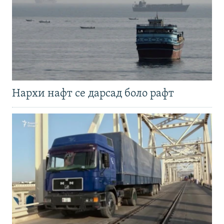
Нархи нафт се дарсад боло рафт