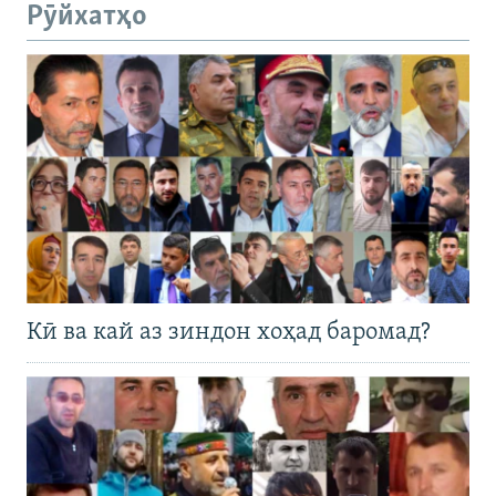
Рӯйхатҳо
Кӣ ва кай аз зиндон хоҳад баромад?