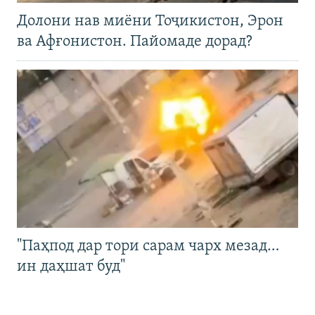
Долони нав миёни Тоҷикистон, Эрон
ва Афғонистон. Пайомаде дорад?
"Паҳпод дар тори сарам чарх мезад…
ин даҳшат буд"