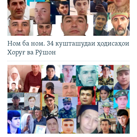
Ном ба ном. 34 кушташудаи ҳодисаҳои
Хоруғ ва Рӯшон