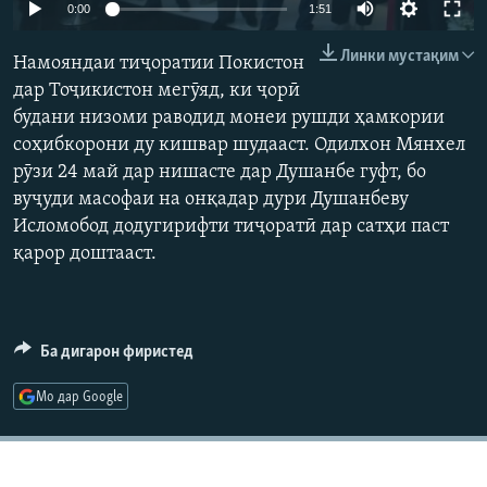
0:00
1:51
ГУЗОРИШҲОИ РАДИОӢ
Русский
Линки мустақим
Намояндаи тиҷоратии Покистон
дар Тоҷикистон мегӯяд, ки ҷорӣ
ПАЙГИРӢ КУНЕД
будани низоми раводид монеи рушди ҳамкории
соҳибкорони ду кишвар шудааст. Одилхон Мянхел
рӯзи 24 май дар нишасте дар Душанбе гуфт, бо
вуҷуди масофаи на онқадар дури Душанбеву
Исломобод додугирифти тиҷоратӣ дар сатҳи паст
Ҳамаи сомонаҳои RFE/RL
қарор доштааст.
Ба дигарон фиристед
Мо дар Google