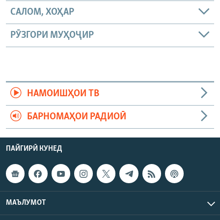
САЛОМ, ХОҲАР
РӮЗГОРИ МУҲОҶИР
НАМОИШҲОИ ТВ
БАРНОМАҲОИ РАДИОӢ
ПАЙГИРӢ КУНЕД
МАЪЛУМОТ