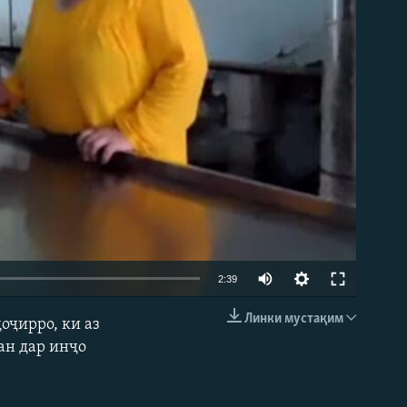
2:39
Линки мустақим
оҷирро, ки аз
EMBED
зан дар инҷо