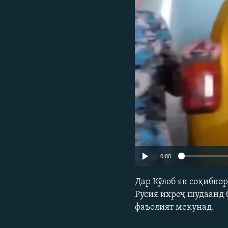
ГУЗОРИШҲОИ РАДИОӢ
0:00
Дар Кӯлоб як соҳибко
Русия ихроҷ шудаанд б
фаъолият мекунад.