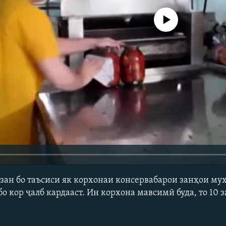
Феълан кор намекунад
рзан бо таъсиси як корхонаи консервабарои занҳои муҳ
о кор ҷалб кардааст. Ин корхона мавсимӣ буда, то 10 