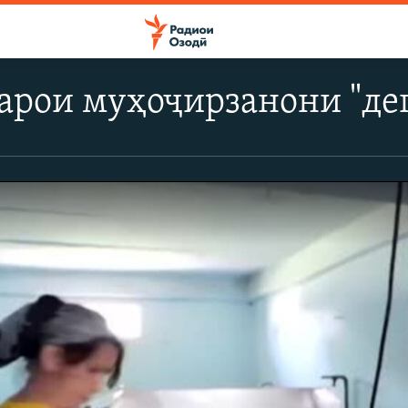
арои муҳоҷирзанони "де