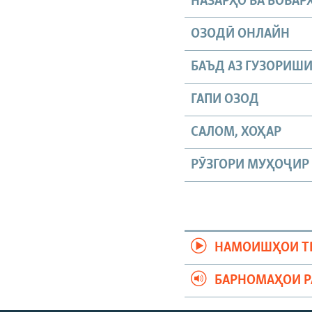
НАЗАРҲО ВА БОВАР
ОЗОДӢ ОНЛАЙН
БАЪД АЗ ГУЗОРИШ
ГАПИ ОЗОД
САЛОМ, ХОҲАР
РӮЗГОРИ МУҲОҶИР
НАМОИШҲОИ Т
БАРНОМАҲОИ 