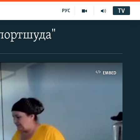
TV
РУС
портшуда"
EMBED