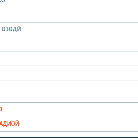
ҲО
И ОЗОДӢ
В
РАДИОӢ