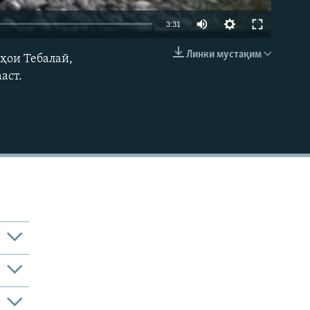
3:31
Линки мустақим
аҳои Тебалай,
EMBED
аст.