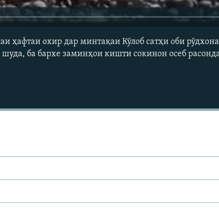
паи ҳафтаи охир дар минтақаи Кӯлоб сатҳи оби рӯдхон
д шуда, ба бархе заминҳои кишти сокинон осеб расонда