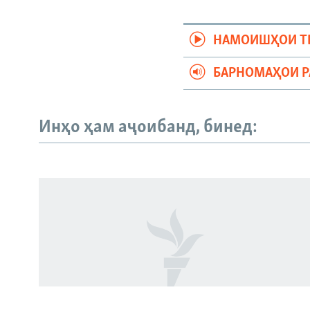
НАМОИШҲОИ Т
БАРНОМАҲОИ 
Русский
Инҳо ҳам аҷоибанд, бинед:
ПАЙГИРӢ КУНЕД
Ҳамаи сомонаҳои RFE/RL