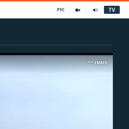
TV
РУС
EMBED