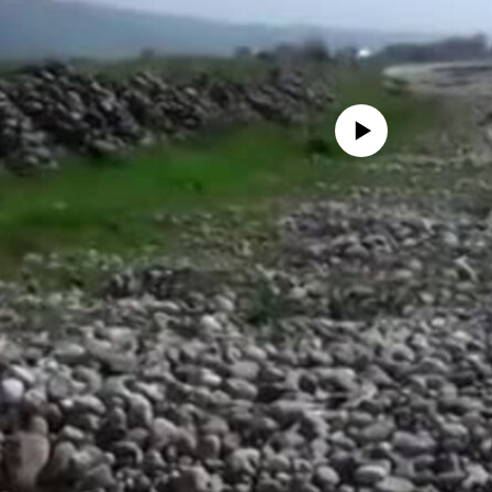
Феълан кор намекунад