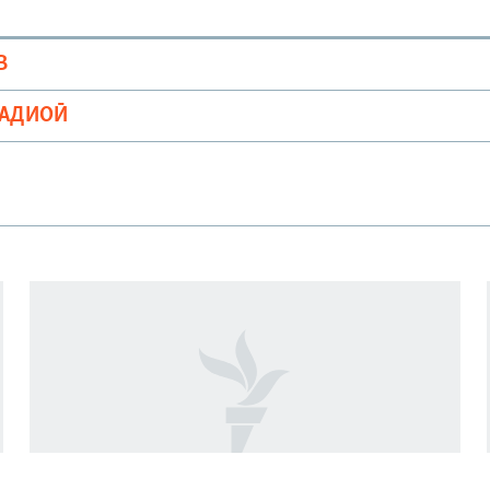
В
РАДИОӢ