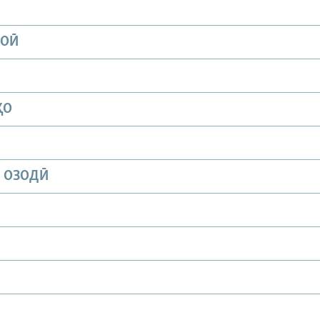
ИОӢ
ҲО
И ОЗОДӢ