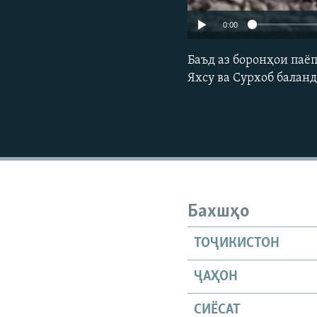
0:00
Баъд аз боронҳои паё
Яхсу ва Сурхоб балан
Бахшҳо
ТОҶИКИСТОН
ҶАҲОН
СИЁСАТ