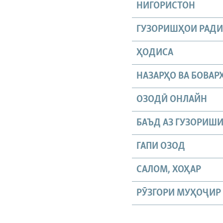
НИГОРИСТОН
ГУЗОРИШҲОИ РАД
ҲОДИСА
НАЗАРҲО ВА БОВАР
ОЗОДӢ ОНЛАЙН
БАЪД АЗ ГУЗОРИШ
ГАПИ ОЗОД
САЛОМ, ХОҲАР
РӮЗГОРИ МУҲОҶИР