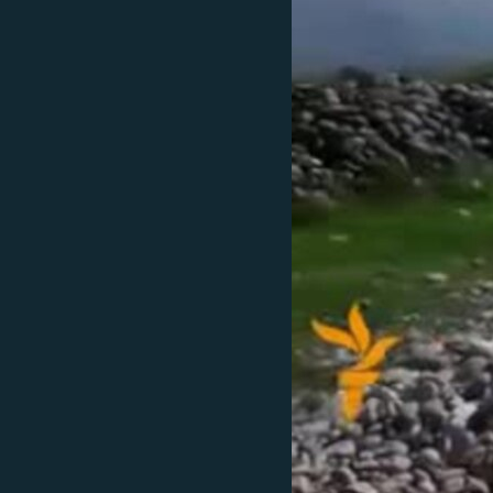
ГУЗОРИШҲОИ РАДИОӢ