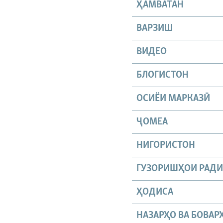
ҲАМВАТАН
ВАРЗИШ
ВИДЕО
БЛОГИСТОН
ОСИЁИ МАРКАЗӢ
ҶОМEА
НИГОРИСТОН
ГУЗОРИШҲОИ РАД
ҲОДИСА
НАЗАРҲО ВА БОВАР