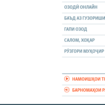
ОЗОДӢ ОНЛАЙН
БАЪД АЗ ГУЗОРИШ
ГАПИ ОЗОД
САЛОМ, ХОҲАР
РӮЗГОРИ МУҲОҶИР
НАМОИШҲОИ Т
БАРНОМАҲОИ 