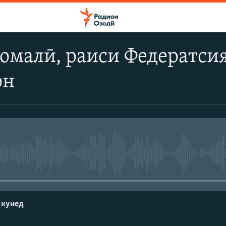
омалӣ, раиси Федератси
он
Феълан кор намекунад
 кунед