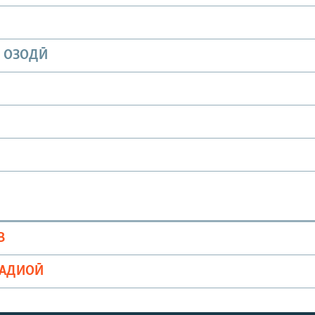
И ОЗОДӢ
В
РАДИОӢ