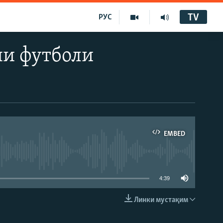
TV
РУС
яи футболи
EMBED
4:39
Линки мустақим
EMBED