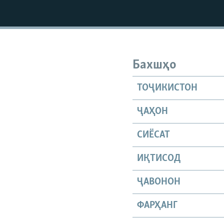
ГУЗОРИШҲОИ РАДИОӢ
Бахшҳо
ТОҶИКИСТОН
ҶАҲОН
СИЁСАТ
ИҚТИСОД
ҶАВОНОН
ФАРҲАНГ