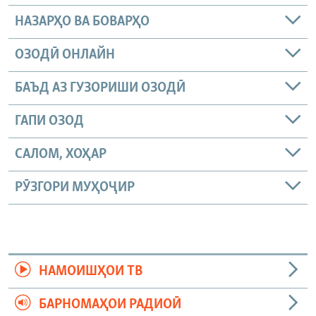
НАЗАРҲО ВА БОВАРҲО
ОЗОДӢ ОНЛАЙН
БАЪД АЗ ГУЗОРИШИ ОЗОДӢ
ГАПИ ОЗОД
САЛОМ, ХОҲАР
РӮЗГОРИ МУҲОҶИР
НАМОИШҲОИ ТВ
БАРНОМАҲОИ РАДИОӢ