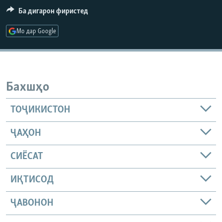
ГУЗОРИШҲОИ РАДИОӢ
Ба дигарон фиристед
Русский
Мо дар Google
ПАЙГИРӢ КУНЕД
Бахшҳо
ТОҶИКИСТОН
Ҳамаи сомонаҳои RFE/RL
ҶАҲОН
СИЁСАТ
ИҚТИСОД
ҶАВОНОН