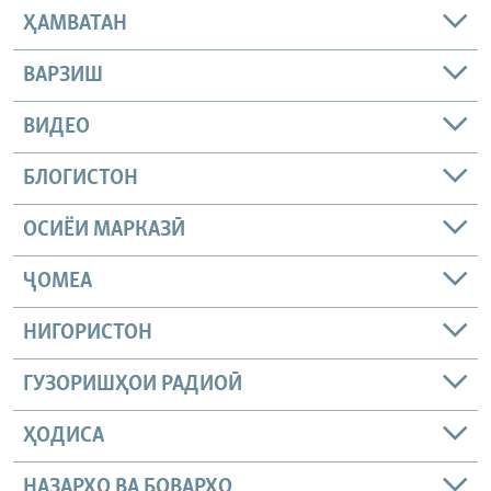
ҲАМВАТАН
ВАРЗИШ
ВИДЕО
БЛОГИСТОН
ОСИЁИ МАРКАЗӢ
ҶОМEА
НИГОРИСТОН
ГУЗОРИШҲОИ РАДИОӢ
ҲОДИСА
НАЗАРҲО ВА БОВАРҲО