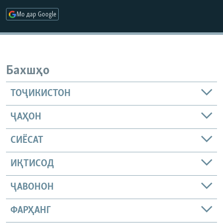
ГУЗОРИШҲОИ РАДИОӢ
Мо дар Google
Русский
ПАЙГИРӢ КУНЕД
Бахшҳо
ТОҶИКИСТОН
Ҳамаи сомонаҳои RFE/RL
ҶАҲОН
СИЁСАТ
ИҚТИСОД
ҶАВОНОН
ФАРҲАНГ