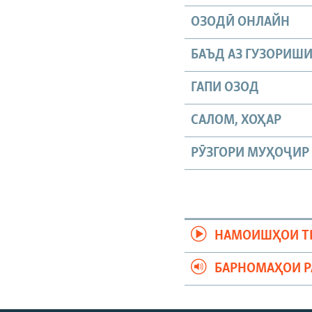
ОЗОДӢ ОНЛАЙН
БАЪД АЗ ГУЗОРИШ
ГАПИ ОЗОД
САЛОМ, ХОҲАР
РӮЗГОРИ МУҲОҶИР
НАМОИШҲОИ Т
БАРНОМАҲОИ 