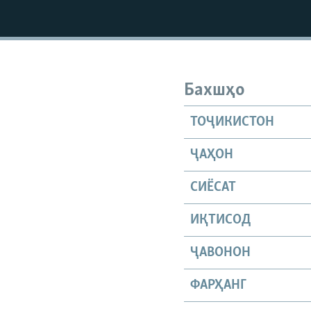
ГУЗОРИШҲОИ РАДИОӢ
Бахшҳо
ТОҶИКИСТОН
ҶАҲОН
СИЁСАТ
ИҚТИСОД
ҶАВОНОН
ФАРҲАНГ