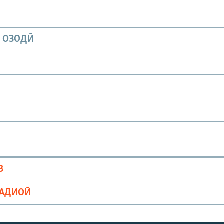
И ОЗОДӢ
В
РАДИОӢ