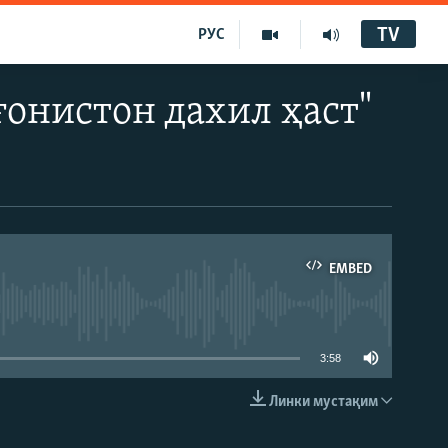
TV
РУС
онистон дахил ҳаст"
EMBED
3:58
Линки мустақим
EMBED