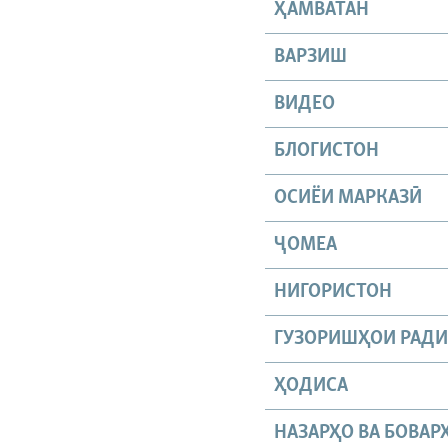
ҲАМВАТАН
ВАРЗИШ
ВИДЕО
БЛОГИСТОН
ОСИЁИ МАРКАЗӢ
ҶОМEА
НИГОРИСТОН
ГУЗОРИШҲОИ РАД
ҲОДИСА
НАЗАРҲО ВА БОВАР