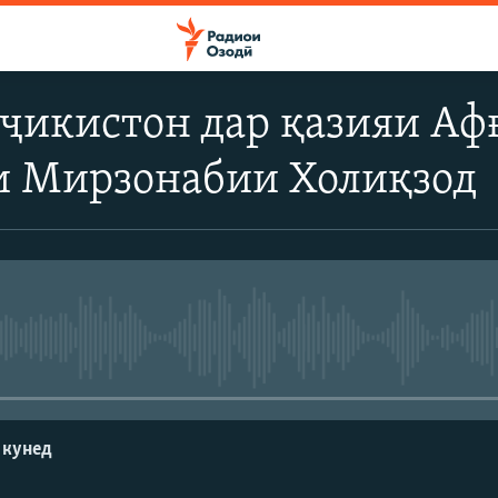
ҷикистон дар қазияи Афғ
и Мирзонабии Холиқзод
Феълан кор намекунад
 кунед